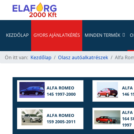
KEZDŐLAP
GYORS AJÁNLATKÉRÉS
MINDEN TERMÉK
O
Ön itt van:
Kezdőlap
Olasz autóalkatrészek
Alfa Ro
ALFA ROMEO
ALFA
145 1997-2000
146 1
ALFA
ALFA ROMEO
164 S
159 2005-2011
1997