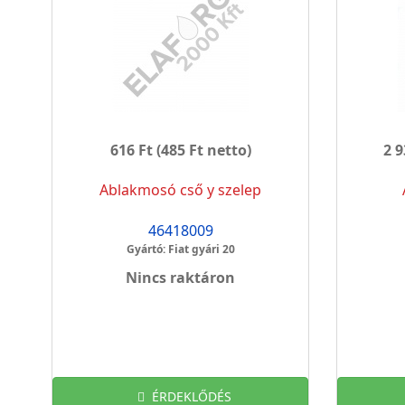
616 Ft
(485 Ft netto)
2 9
Ablakmosó cső y szelep
46418009
Gyártó: Fiat gyári 20
Nincs raktáron
ÉRDEKLŐDÉS