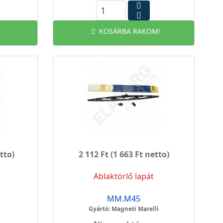
KOSÁRBA RAKOM!
tto)
2 112 Ft
(1 663 Ft netto)
Ablaktörlő lapát
MM.M45
Gyártó: Magneti Marelli