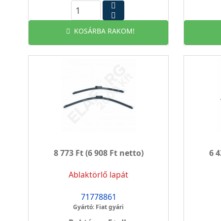
KOSÁRBA RAKOM!
8 773 Ft
(6 908 Ft netto)
6 4
Ablaktörlő lapát
71778861
Gyártó: Fiat gyári