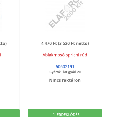
tto)
4 470 Ft
(3 520 Ft netto)
i
Ablakmosó spricni rúd
60602191
Gyártó: Fiat gyári 20
Nincs raktáron
ÉRDEKLŐDÉS