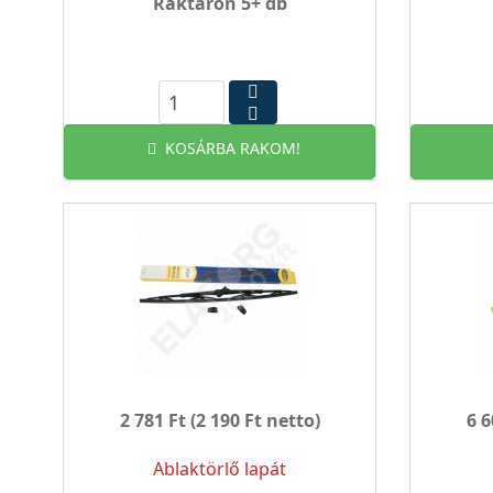
Raktáron 5+ db
KOSÁRBA RAKOM!
2 781 Ft
(2 190 Ft netto)
6 6
Ablaktörlő lapát