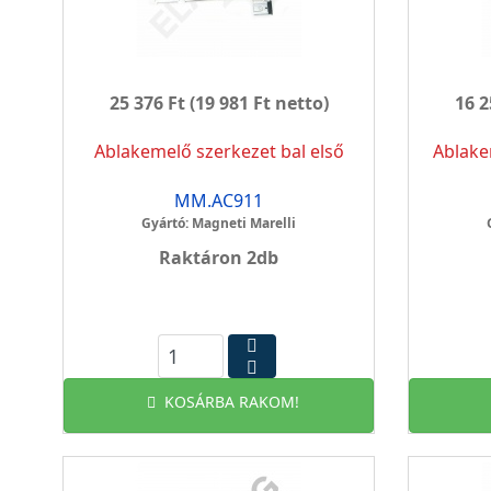
25 376 Ft
(19 981 Ft netto)
16 2
Ablakemelő szerkezet bal első
Ablake
MM.AC911
Gyártó: Magneti Marelli
Raktáron 2db
KOSÁRBA RAKOM!