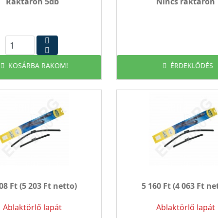
Raktáron 5db
Nincs raktáron
KOSÁRBA RAKOM!
ÉRDEKLŐDÉS
08 Ft
(5 203 Ft netto)
5 160 Ft
(4 063 Ft ne
Ablaktörlő lapát
Ablaktörlő lapát