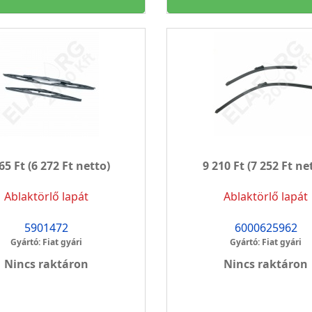
65 Ft
(6 272 Ft netto)
9 210 Ft
(7 252 Ft ne
Ablaktörlő lapát
Ablaktörlő lapát
5901472
6000625962
Gyártó: Fiat gyári
Gyártó: Fiat gyári
Nincs raktáron
Nincs raktáron