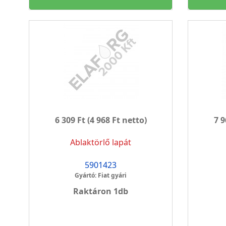
6 309 Ft
(4 968 Ft netto)
7 9
Ablaktörlő lapát
5901423
Gyártó: Fiat gyári
Raktáron 1db