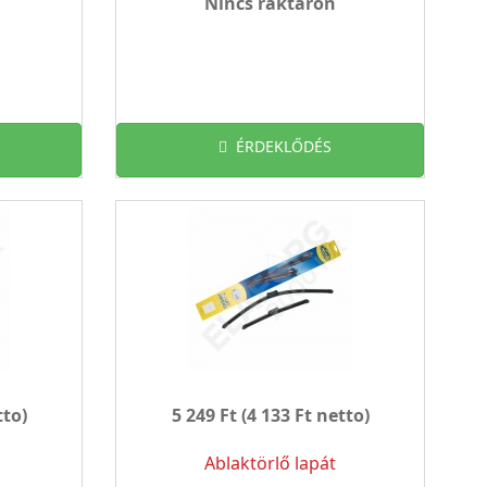
Nincs raktáron
ÉRDEKLŐDÉS
tto)
5 249 Ft
(4 133 Ft netto)
Ablaktörlő lapát