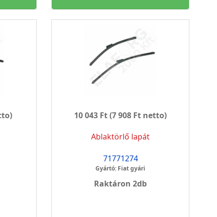
tto)
10 043 Ft
(7 908 Ft netto)
Ablaktörlő lapát
71771274
Gyártó: Fiat gyári
Raktáron 2db