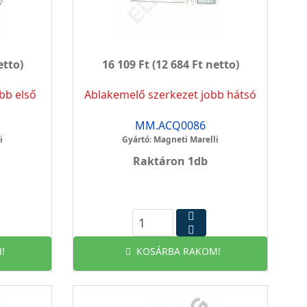
etto)
16 109 Ft
(12 684 Ft netto)
bb első
Ablakemelő szerkezet jobb hátsó
MM.ACQ0086
i
Gyártó: Magneti Marelli
Raktáron 1db
!
KOSÁRBA RAKOM!