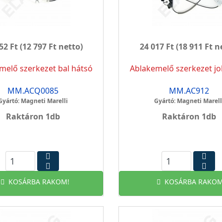
52 Ft
(12 797 Ft netto)
24 017 Ft
(18 911 Ft n
melő szerkezet bal hátsó
Ablakemelő szerkezet jo
MM.ACQ0085
MM.AC912
Gyártó: Magneti Marelli
Gyártó: Magneti Marell
Raktáron 1db
Raktáron 1db
KOSÁRBA RAKOM!
KOSÁRBA RAKOM