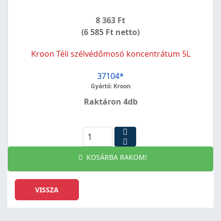
8 363 Ft
(6 585 Ft netto)
Kroon Téli szélvédőmosó koncentrátum 5L
37104*
Gyártó: Kroon
Raktáron 4db
KOSÁRBA RAKOM!