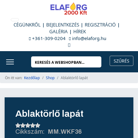
CÉGÜNKRŐL
BEJELENTKEZÉS
REGISZTRÁCIÓ
GALÉRIA
HÍREK
+361-309-0204
info@elaforg.hu
Ön itt van:
Kezdőlap
Shop
Ablaktörlő lapát
Ablaktörlő lapát
MM.WKF36