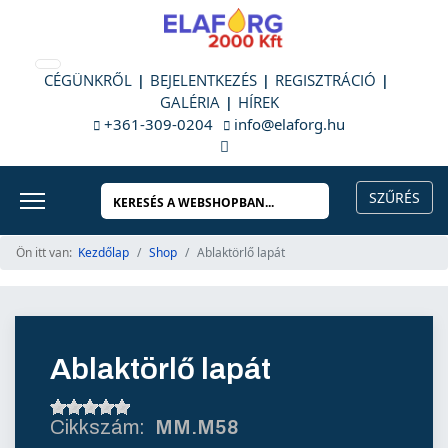
CÉGÜNKRŐL
BEJELENTKEZÉS
REGISZTRÁCIÓ
GALÉRIA
HÍREK
+361-309-0204
info@elaforg.hu
Ön itt van:
Kezdőlap
Shop
Ablaktörlő lapát
Ablaktörlő lapát
MM.M58