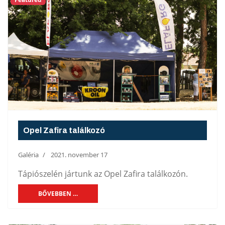
Opel Zafira találkozó
Galéria
2021. november 17
Tápiószelén jártunk az Opel Zafira találkozón.
BŐVEBBEN …