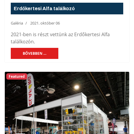
Erdőkertesi Alfa találkozó
Galéria
2021. október 06
2021-ben is részt vettünk az Erdőkertesi Alfa
találkozón.
BŐVEBBEN …
Featured