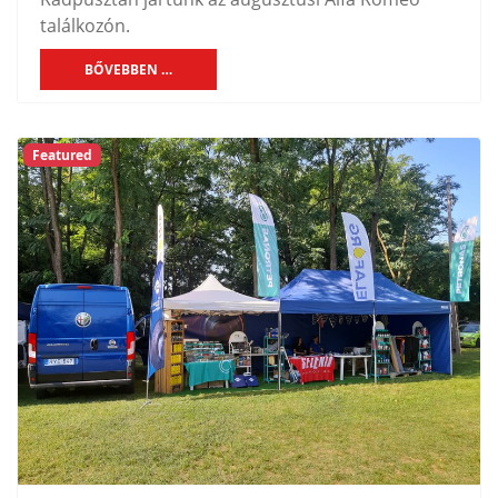
találkozón.
BŐVEBBEN …
Featured