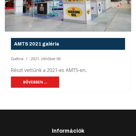
AMTS 2021 galéria
Galéria
2021. október 06
Részt vettünk a 2021-es AMTS-en.
BŐVEBBEN …
Információk