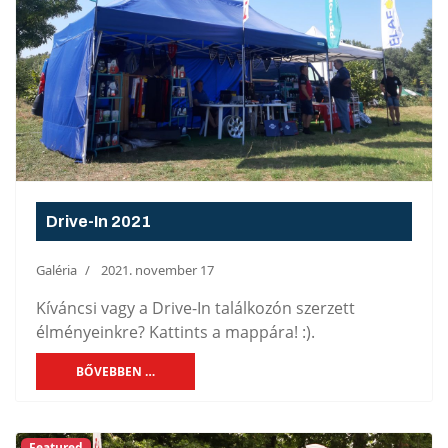
Drive-In 2021
Galéria
2021. november 17
Kíváncsi vagy a Drive-In találkozón szerzett
élményeinkre? Kattints a mappára! :).
BŐVEBBEN …
Featured