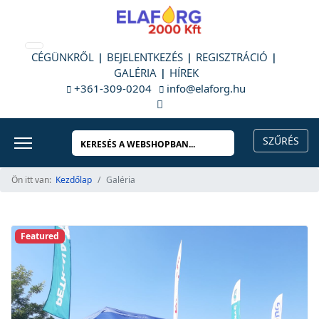
CÉGÜNKRŐL
BEJELENTKEZÉS
REGISZTRÁCIÓ
GALÉRIA
HÍREK
+361-309-0204
info@elaforg.hu
Ön itt van:
Kezdőlap
Galéria
Featured