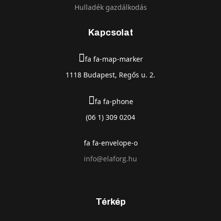
Hulladék gazdálkodás
Kapcsolat
fa fa-map-marker
1118 Budapest, Regős u. 2.
fa fa-phone
(06 1) 309 0204
fa fa-envelope-o
info@elaforg.hu
Térkép