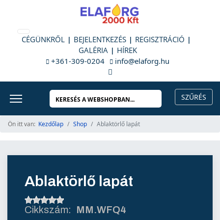
CÉGÜNKRŐL
BEJELENTKEZÉS
REGISZTRÁCIÓ
GALÉRIA
HÍREK
+361-309-0204
info@elaforg.hu
Ön itt van:
Kezdőlap
Shop
Ablaktörlő lapát
Ablaktörlő lapát
MM.WFQ4