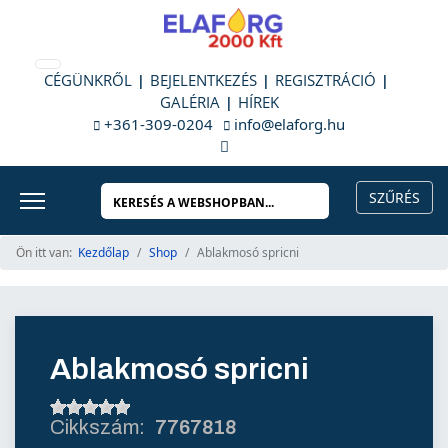
CÉGÜNKRŐL
BEJELENTKEZÉS
REGISZTRÁCIÓ
GALÉRIA
HÍREK
+361-309-0204
info@elaforg.hu
Ön itt van:
Kezdőlap
Shop
Ablakmosó spricni
Ablakmosó spricni
7767818