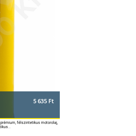
5 635 Ft
prémium, félszintetikus motorolaj,
ikus...