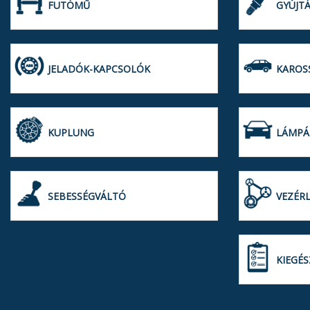
FUTÓMŰ
GYÚJTÁ
JELADÓK-KAPCSOLÓK
KAROS
KUPLUNG
LÁMPÁ
SEBESSÉGVÁLTÓ
VEZÉRL
KIEGÉS