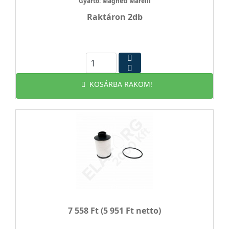
Gyártó: Magneti Marelli
Raktáron 2db
KOSÁRBA RAKOM!
7 558 Ft
(5 951 Ft netto)