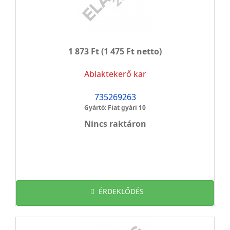
1 873 Ft
(1 475 Ft netto)
Ablaktekerő kar
735269263
Gyártó: Fiat gyári 10
Nincs raktáron
ÉRDEKLŐDÉS