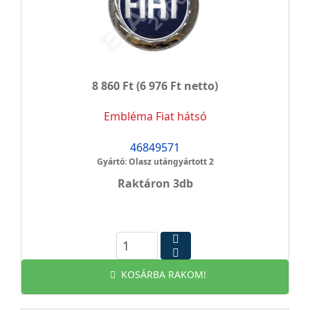
8 860 Ft
(6 976 Ft netto)
Embléma Fiat hátsó
46849571
Gyártó: Olasz utángyártott 2
Raktáron 3db
KOSÁRBA RAKOM!