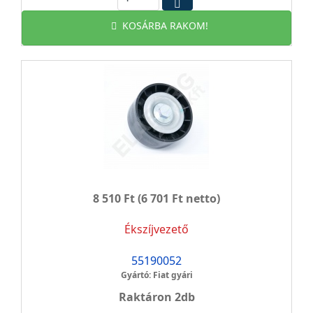
KOSÁRBA RAKOM!
8 510 Ft
(6 701 Ft netto)
Ékszíjvezető
55190052
Gyártó: Fiat gyári
Raktáron 2db