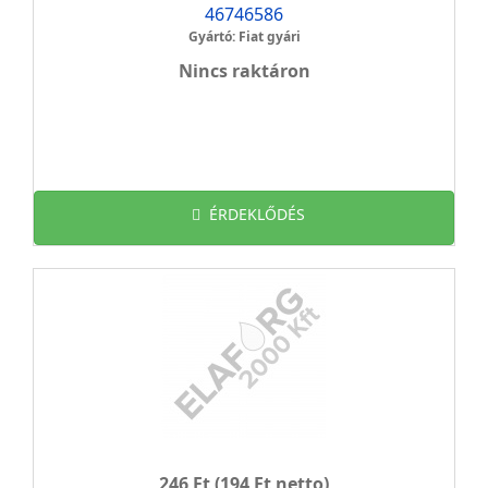
46746586
Gyártó: Fiat gyári
Nincs raktáron
ÉRDEKLŐDÉS
246 Ft
(194 Ft netto)