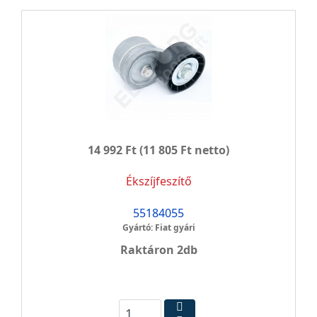
14 992 Ft
(11 805 Ft netto)
Ékszíjfeszítő
55184055
Gyártó: Fiat gyári
Raktáron 2db