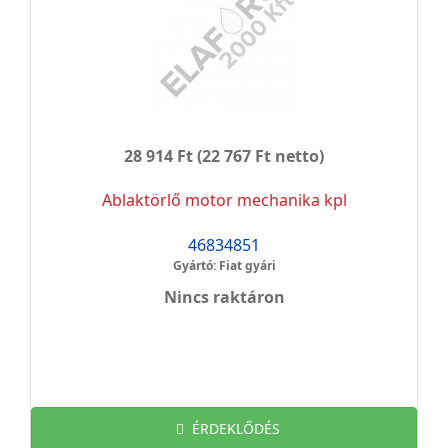
28 914 Ft
(22 767 Ft netto)
Ablaktörlő motor mechanika kpl
46834851
Gyártó: Fiat gyári
Nincs raktáron
ÉRDEKLŐDÉS