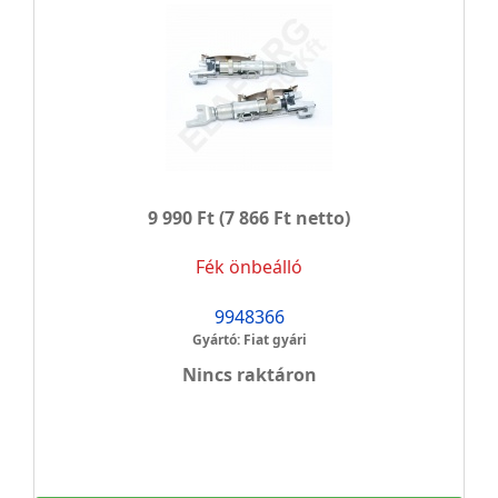
9 990 Ft
(7 866 Ft netto)
Fék önbeálló
9948366
Gyártó: Fiat gyári
Nincs raktáron