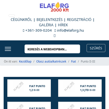
CÉGÜNKRŐL
BEJELENTKEZÉS
REGISZTRÁCIÓ
GALÉRIA
HÍREK
+361-309-0204
info@elaforg.hu
Ön itt van:
Kezdőlap
Olasz autóalkatrészek
Fiat
Punto II-III
FIAT PUNTO
FIAT PUNTO
1,2 II-III
1,3 JTD II-III
FIAT PUNTO
FIAT PUNTO