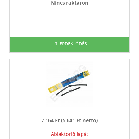
Nincs raktáron
ÉRDEKLŐDÉS
7 164 Ft
(5 641 Ft netto)
Ablaktörlő lapát