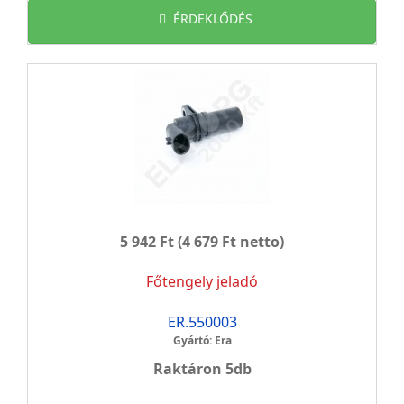
ÉRDEKLŐDÉS
5 942 Ft
(4 679 Ft netto)
Főtengely jeladó
ER.550003
Gyártó: Era
Raktáron 5db