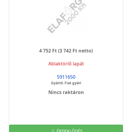
4 752 Ft
(3 742 Ft netto)
Ablaktörlő lapát
5911650
Gyártó: Fiat gyári
Nincs raktáron
ÉRDEKLŐDÉS