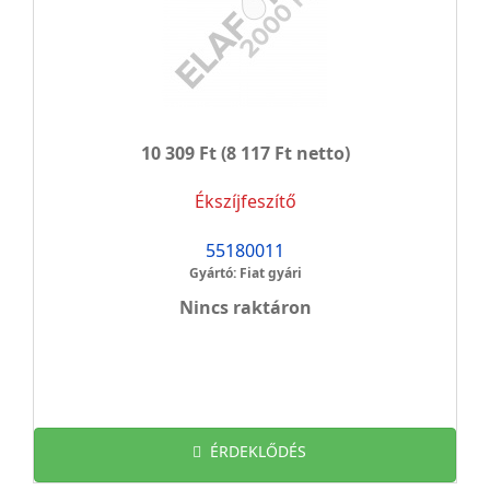
10 309 Ft
(8 117 Ft netto)
Ékszíjfeszítő
55180011
Gyártó: Fiat gyári
Nincs raktáron
ÉRDEKLŐDÉS