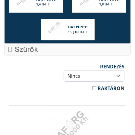
1,4 II-III
1,8 II-III
FIAT PUNTO
1,9 JTD II-III
Szűrők
RENDEZÉS
RAKTÁRON