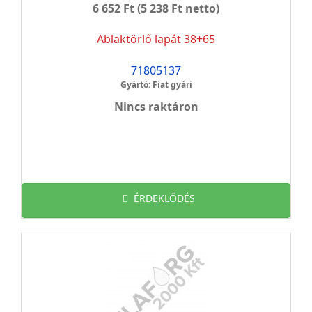
6 652 Ft
(5 238 Ft netto)
Ablaktörlő lapát 38+65
71805137
Gyártó: Fiat gyári
Nincs raktáron
ÉRDEKLŐDÉS