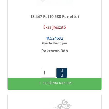
13 447 Ft
(10 588 Ft netto)
Ékszíjfeszítő
46524692
Gyártó: Fiat gyári
Raktáron 3db
KOSÁRBA RAKOM!