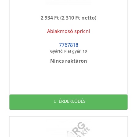
2 934 Ft
(2 310 Ft netto)
Ablakmosó spricni
7767818
Gyártó: Fiat gyári 10
Nincs raktáron
ÉRDEKLŐDÉS