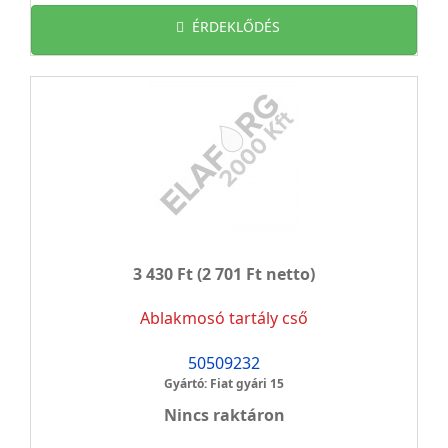
ÉRDEKLŐDÉS
3 430 Ft
(2 701 Ft netto)
Ablakmosó tartály cső
50509232
Gyártó: Fiat gyári 15
Nincs raktáron