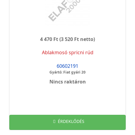
4 470 Ft
(3 520 Ft netto)
Ablakmosó spricni rúd
60602191
Gyártó: Fiat gyári 20
Nincs raktáron
ÉRDEKLŐDÉS