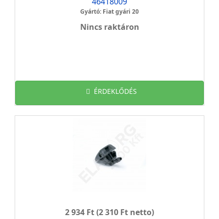
46418009
Gyártó: Fiat gyári 20
Nincs raktáron
ÉRDEKLŐDÉS
2 934 Ft
(2 310 Ft netto)