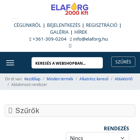
CÉGÜNKRŐL
BEJELENTKEZÉS
REGISZTRÁCIÓ
GALÉRIA
HÍREK
+361-309-0204
info@elaforg.hu
Ön itt van:
Kezdőlap
Minden termék
Alkatrész kereső
Ablaktörlő
Ablakmosó rendszer
Szűrők
RENDEZÉS