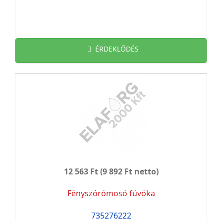
ÉRDEKLŐDÉS
12 563 Ft
(9 892 Ft netto)
Fényszórómosó fúvóka
735276222