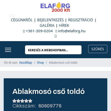
CÉGÜNKRŐL
BEJELENTKEZÉS
REGISZTRÁCIÓ
GALÉRIA
HÍREK
+361-309-0204
info@elaforg.hu
Ön itt van:
Kezdőlap
Shop
Ablakmosó cső toldó
Ablakmosó cső toldó
60609776