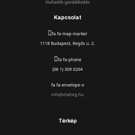
Hulladék gazdálkodás
Kapcsolat
fa fa-map-marker
1118 Budapest, Regős u. 2.
fa fa-phone
(06 1) 309 0204
fa fa-envelope-o
info@elaforg.hu
Térkép