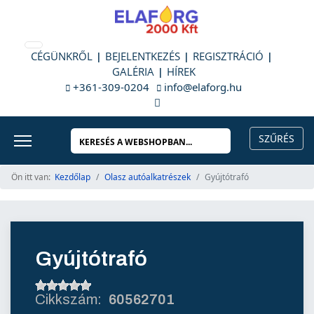
CÉGÜNKRŐL
BEJELENTKEZÉS
REGISZTRÁCIÓ
GALÉRIA
HÍREK
+361-309-0204
info@elaforg.hu
Ön itt van:
Kezdőlap
Olasz autóalkatrészek
Gyújtótrafó
Gyújtótrafó
60562701