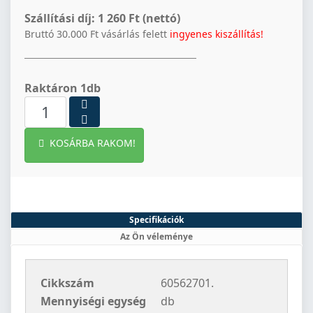
Szállítási díj:
1 260 Ft (nettó)
Bruttó 30.000 Ft vásárlás felett
ingyenes kiszállítás!
Raktáron 1db
KOSÁRBA RAKOM!
Specifikációk
Az Ön véleménye
Cikkszám
60562701.
Mennyiségi egység
db