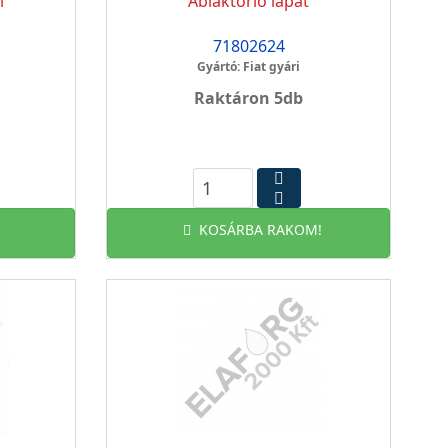
i
Ablaktörlő lapát
71802624
Gyártó: Fiat gyári
Raktáron 5db
KOSÁRBA RAKOM!