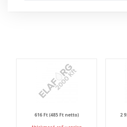
616 Ft
(485 Ft netto)
2 9