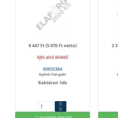
6 447 Ft
(5 076 Ft netto)
3 3
Ajtó alsó élvédő
60655364
Gyártó: Fiat gyári
Raktáron 1db
KOSÁRBA RAKOM!