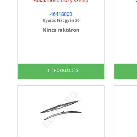
Ablakmosó cső y szelep
46418009
Gyártó: Fiat gyári 20
Nincs raktáron
ÉRDEKLŐDÉS