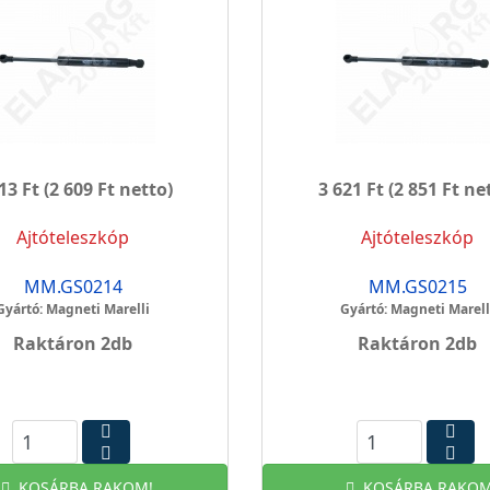
13 Ft
(2 609 Ft netto)
3 621 Ft
(2 851 Ft ne
Ajtóteleszkóp
Ajtóteleszkóp
MM.GS0214
MM.GS0215
Gyártó: Magneti Marelli
Gyártó: Magneti Marell
Raktáron 2db
Raktáron 2db
KOSÁRBA RAKOM!
KOSÁRBA RAKOM