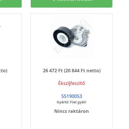
tto)
26 472 Ft
(20 844 Ft netto)
Ékszíjfeszítő
55190053
Gyártó: Fiat gyári
Nincs raktáron