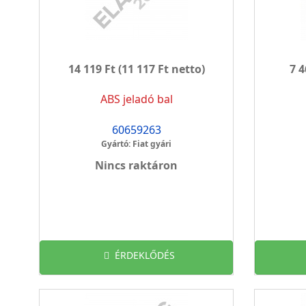
14 119 Ft
(11 117 Ft netto)
7 4
ABS jeladó bal
60659263
Gyártó: Fiat gyári
Nincs raktáron
ÉRDEKLŐDÉS