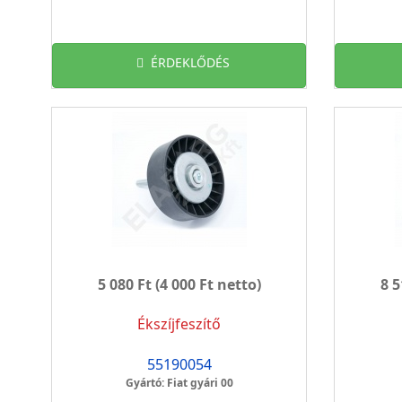
ÉRDEKLŐDÉS
5 080 Ft
(4 000 Ft netto)
8 5
Ékszíjfeszítő
55190054
Gyártó: Fiat gyári 00