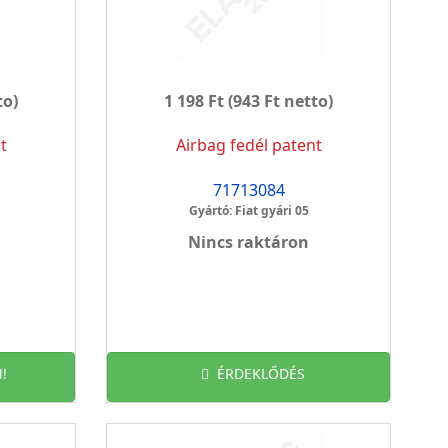
to)
1 198 Ft
(943 Ft netto)
t
Airbag fedél patent
71713084
Gyártó: Fiat gyári 05
Nincs raktáron
!
ÉRDEKLŐDÉS