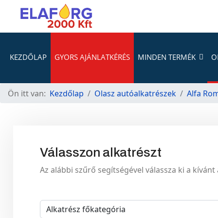
KEZDŐLAP
GYORS AJÁNLATKÉRÉS
MINDEN TERMÉK
O
Ön itt van:
Kezdőlap
Olasz autóalkatrészek
Alfa Ro
Válasszon alkatrészt
Az alábbi szűrő segítségével válassza ki a kívánt 