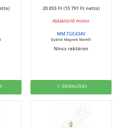
etto)
20 055 Ft
(15 791 Ft netto)
Ablaktörlő motor
MM.TGE434V
i
Gyártó: Magneti Marelli
Nincs raktáron
!
ÉRDEKLŐDÉS