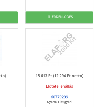
ÉRDEKLŐDÉS
tto)
15 613 Ft
(12 294 Ft netto)
Előtétellenállás
60779299
Gyártó: Fiat gyári