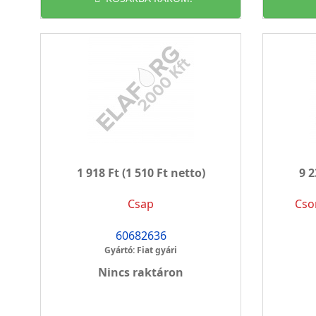
1 918 Ft
(1 510 Ft netto)
9 2
Csap
Cso
60682636
Gyártó: Fiat gyári
Nincs raktáron