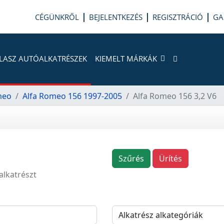
CÉGÜNKRŐL
BEJELENTKEZÉS
REGISZTRÁCIÓ
GA
LASZ AUTÓALKATRÉSZEK
KIEMELT MÁRKÁK
meo
Alfa Romeo 156 1997-2005
Alfa Romeo 156 3,2 V6
Szűrés
Ürítés
alkatrészt