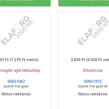
33 Ft
(7 270 Ft netto)
3 835 Ft
(3 020 Ft ne
magtér ajtó teleszkóp
Dísztárcsa
60651067
60651915
Gyártó: Fiat gyári
Gyártó: Fiat gyári 00
Nincs raktáron
Nincs raktáron