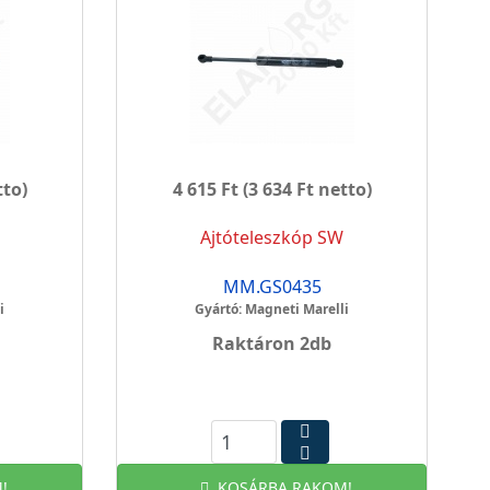
tto)
4 615 Ft
(3 634 Ft netto)
Ajtóteleszkóp SW
MM.GS0435
i
Gyártó: Magneti Marelli
Raktáron 2db
!
KOSÁRBA RAKOM!