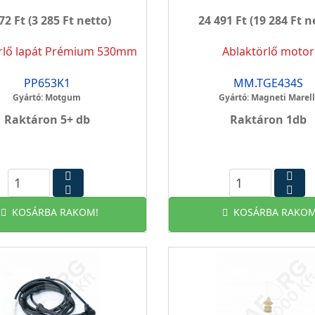
72 Ft
(3 285 Ft netto)
24 491 Ft
(19 284 Ft n
rlő lapát Prémium 530mm
Ablaktörlő motor
PP653K1
MM.TGE434S
Gyártó: Motgum
Gyártó: Magneti Marell
Raktáron 5+ db
Raktáron 1db
KOSÁRBA RAKOM!
KOSÁRBA RAKOM