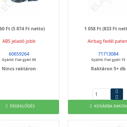
60 Ft
(5 874 Ft netto)
1 058 Ft
(833 Ft net
ABS jeladó jobb
Airbag fedél paten
60659264
71713084
Gyártó: Fiat gyári 00
Gyártó: Fiat gyári 15
Nincs raktáron
Raktáron 5+ db
ÉRDEKLŐDÉS
KOSÁRBA RAKOM