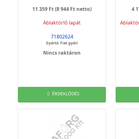
11 359 Ft
(8 944 Ft netto)
4 1
Ablaktörlő lapát
Ablaktö
71802624
Gyártó: Fiat gyári
Nincs raktáron
ÉRDEKLŐDÉS