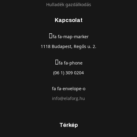
Hulladék gazdálkodás
Kapcsolat
fa fa-map-marker
1118 Budapest, Regős u. 2.
fa fa-phone
(06 1) 309 0204
fa fa-envelope-o
info@elaforg.hu
Térkép