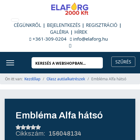
CÉGÜNKRŐL
BEJELENTKEZÉS
REGISZTRÁCIÓ
GALÉRIA
HÍREK
+361-309-0204
info@elaforg.hu
Ön itt van:
Kezdőlap
Olasz autóalkatrészek
Embléma Alfa hátsó
Embléma Alfa hátsó
156048134