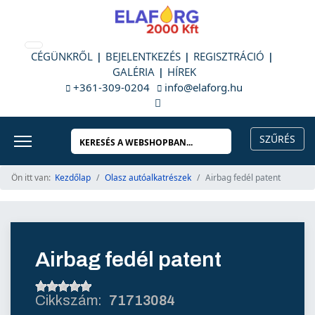
CÉGÜNKRŐL
BEJELENTKEZÉS
REGISZTRÁCIÓ
GALÉRIA
HÍREK
+361-309-0204
info@elaforg.hu
Ön itt van:
Kezdőlap
Olasz autóalkatrészek
Airbag fedél patent
Airbag fedél patent
71713084