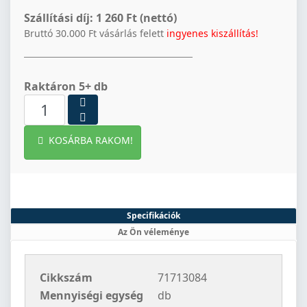
Szállítási díj:
1 260 Ft (nettó)
Bruttó 30.000 Ft vásárlás felett
ingyenes kiszállítás!
Raktáron 5+ db
KOSÁRBA RAKOM!
Specifikációk
Az Ön véleménye
Cikkszám
71713084
Mennyiségi egység
db