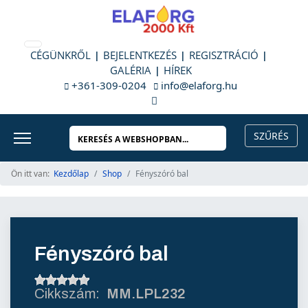
CÉGÜNKRŐL
BEJELENTKEZÉS
REGISZTRÁCIÓ
GALÉRIA
HÍREK
+361-309-0204
info@elaforg.hu
Ön itt van:
Kezdőlap
Shop
Fényszóró bal
Fényszóró bal
MM.LPL232