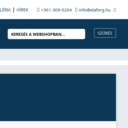
LÉRIA
HÍREK
+361-309-0204
info@elaforg.hu