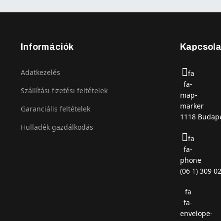
Információk
Kapcsola
Adatkezelés
fa
fa-
Szállítási fizetési feltételek
map-
marker
Garanciális feltételek
1118 Budape
Hulladék gazdálkodás
fa
fa-
phone
(06 1) 309 0
fa
fa-
envelope-