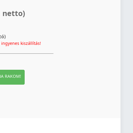
 netto)
tó)
t
ingyenes kiszállítás!
BA RAKOM!