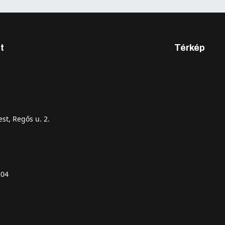
t
Térkép
st, Regős u. 2.
204