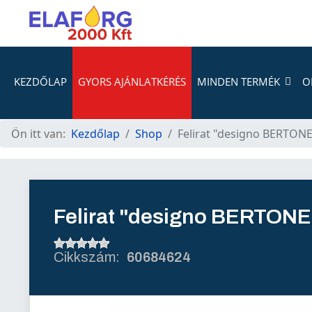
KEZDŐLAP
GYORS AJÁNLATKÉRÉS
MINDEN TERMÉK
O
Ön itt van:
Kezdőlap
Shop
Felirat "designo BERTONE
Felirat "designo BERTONE
60684624