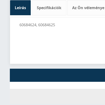
Leírás
Specifikációk
Az Ön véleménye
60684624, 60684625