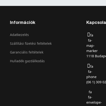
Információk
Kapcsola
Adatkezelés
fa
fa-
Szállítási fizetési feltételek
map-
marker
Garanciális feltételek
1118 Budape
Hulladék gazdálkodás
fa
fa-
phone
(06 1) 309 0
fa
fa-
envelope-