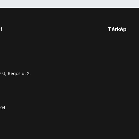
t
Térkép
st, Regős u. 2.
204