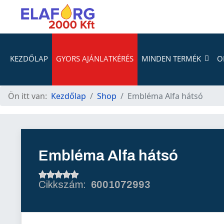
KEZDŐLAP
GYORS AJÁNLATKÉRÉS
MINDEN TERMÉK
O
Ön itt van:
Kezdőlap
Shop
Embléma Alfa hátsó
Embléma Alfa hátsó
6001072993