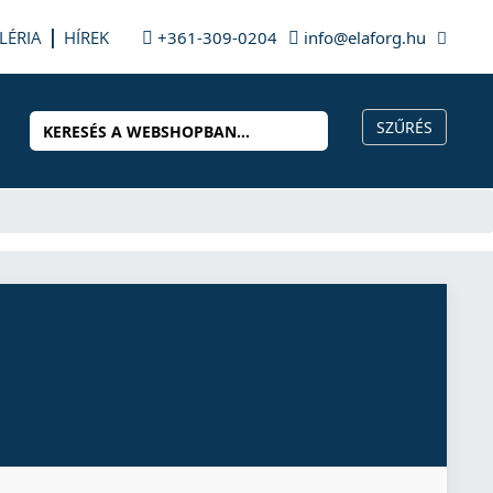
LÉRIA
HÍREK
+361-309-0204
info@elaforg.hu