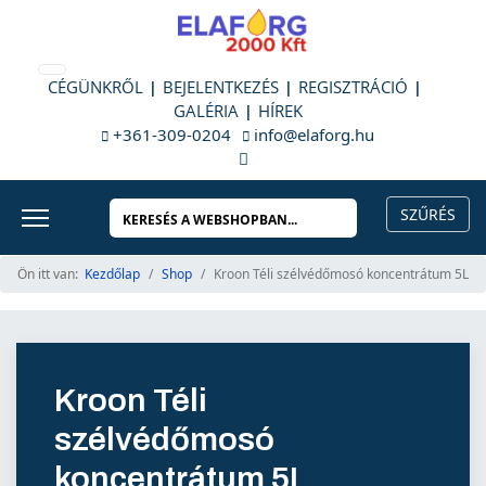
CÉGÜNKRŐL
BEJELENTKEZÉS
REGISZTRÁCIÓ
GALÉRIA
HÍREK
+361-309-0204
info@elaforg.hu
Ön itt van:
Kezdőlap
Shop
Kroon Téli szélvédőmosó koncentrátum 5L
Kroon Téli
szélvédőmosó
koncentrátum 5L