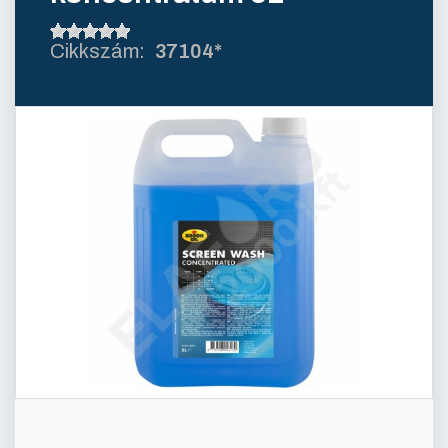
37104*