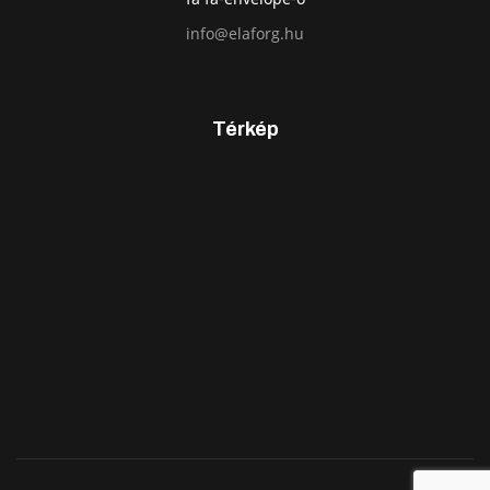
info@elaforg.hu
Térkép