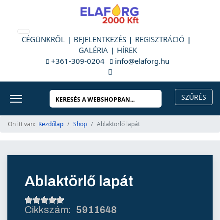
CÉGÜNKRŐL
BEJELENTKEZÉS
REGISZTRÁCIÓ
GALÉRIA
HÍREK
+361-309-0204
info@elaforg.hu
Ön itt van:
Kezdőlap
Shop
Ablaktörlő lapát
Ablaktörlő lapát
5911648