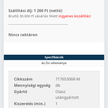
Szállítási díj:
1 260 Ft (nettó)
Bruttó 30.000 Ft vásárlás felett
ingyenes kiszállítás!
Nincs raktáron
Specifikációk
Az Ön véleménye
Cikkszám
71765306R-M
Mennyiségi egység
db
Gyártó
Olasz
utángyártott
Kiszerelés (min.)
1