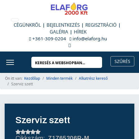
CÉGÜNKRŐL
BEJELENTKEZÉS
REGISZTRÁCIÓ
GALÉRIA
HÍREK
+361-309-0204
info@elaforg.hu
Ön itt van:
Kezdőlap
Minden termék
Alkatrész kereső
Szerviz szett
Szerviz szett
71765306R-M