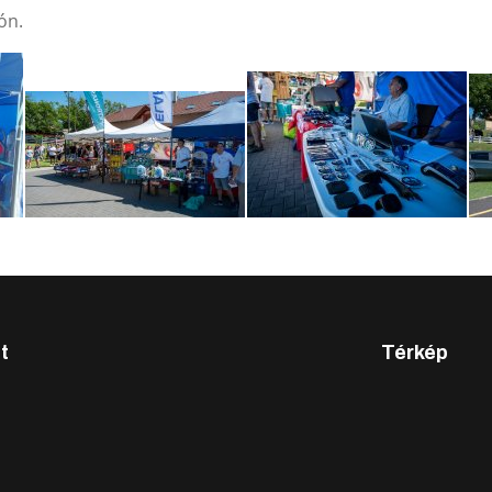
ón.
t
Térkép