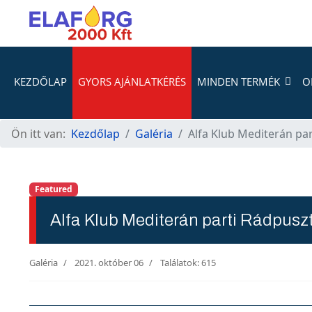
KEZDŐLAP
GYORS AJÁNLATKÉRÉS
MINDEN TERMÉK
O
Ön itt van:
Kezdőlap
Galéria
Alfa Klub Mediterán pa
Featured
Alfa Klub Mediterán parti Rádpusz
Galéria
2021. október 06
Találatok: 615