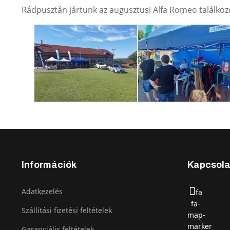
Rádpusztán jártunk az augusztusi Alfa Romeo találkoz
Információk
Kapcsola
Adatkezelés
fa
fa-
Szállítási fizetési feltételek
map-
marker
Garanciális feltételek