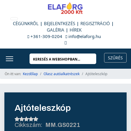
CÉGÜNKRŐL
BEJELENTKEZÉS
REGISZTRÁCIÓ
GALÉRIA
HÍREK
+361-309-0204
info@elaforg.hu
Ön itt van:
Kezdőlap
Olasz autóalkatrészek
Ajtóteleszkóp
Ajtóteleszkóp
MM.GS0221