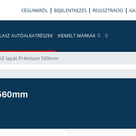
CÉGÜNKRŐL
BEJELENTKEZÉS
REGISZTRÁCIÓ
GA
LASZ AUTÓALKATRÉSZEK
KIEMELT MÁRKÁK
rlő lapát Prémium 560mm
 560mm