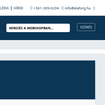
LÉRIA
HÍREK
+361-309-0204
info@elaforg.hu