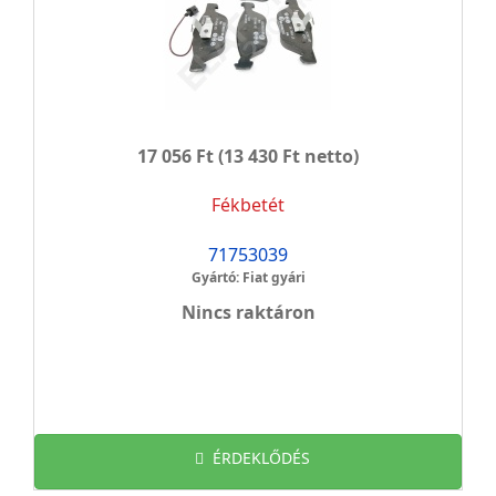
17 056 Ft
(13 430 Ft netto)
Fékbetét
71753039
Gyártó: Fiat gyári
Nincs raktáron
ÉRDEKLŐDÉS