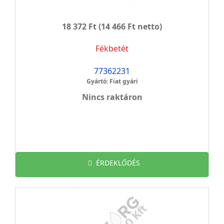
18 372 Ft
(14 466 Ft netto)
Fékbetét
77362231
Gyártó: Fiat gyári
Nincs raktáron
ÉRDEKLŐDÉS