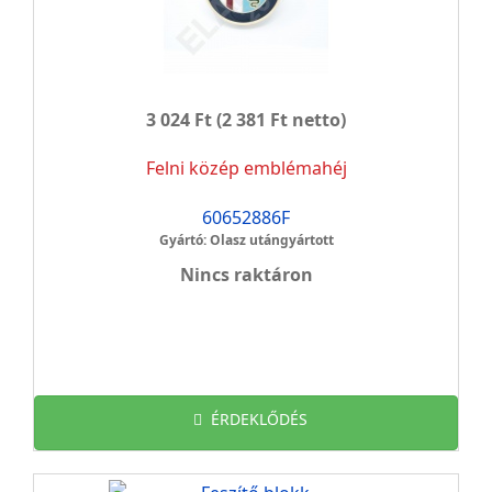
3 024 Ft
(2 381 Ft netto)
Felni közép emblémahéj
60652886F
Gyártó: Olasz utángyártott
Nincs raktáron
ÉRDEKLŐDÉS