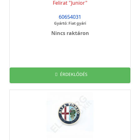
Felirat "Junior"
60654031
Gyártó: Fiat gyári
Nincs raktáron
ÉRDEKLŐDÉS