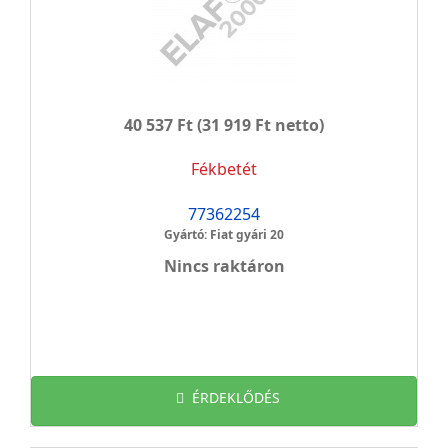
40 537 Ft
(31 919 Ft netto)
Fékbetét
77362254
Gyártó: Fiat gyári 20
Nincs raktáron
ÉRDEKLŐDÉS