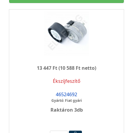
13 447 Ft
(10 588 Ft netto)
Ékszíjfeszítő
46524692
Gyártó: Fiat gyári
Raktáron 3db