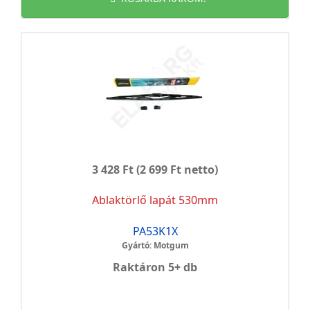
3 428 Ft
(2 699 Ft netto)
Ablaktörlő lapát 530mm
PA53K1X
Gyártó: Motgum
Raktáron 5+ db