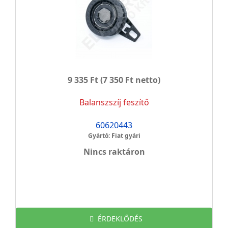
9 335 Ft
(7 350 Ft netto)
Balanszszíj feszítő
60620443
Gyártó: Fiat gyári
Nincs raktáron
ÉRDEKLŐDÉS