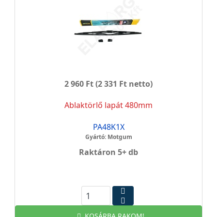
2 960 Ft
(2 331 Ft netto)
Ablaktörlő lapát 480mm
PA48K1X
Gyártó: Motgum
Raktáron 5+ db
KOSÁRBA RAKOM!