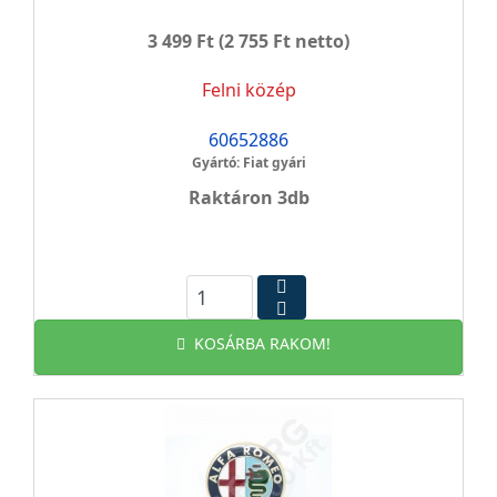
3 499 Ft
(2 755 Ft netto)
Felni közép
60652886
Gyártó: Fiat gyári
Raktáron 3db
KOSÁRBA RAKOM!