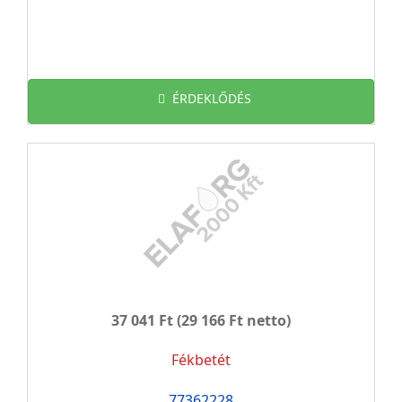
ÉRDEKLŐDÉS
37 041 Ft
(29 166 Ft netto)
Fékbetét
77362228