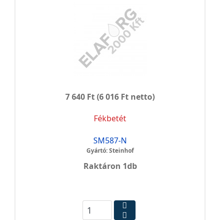
7 640 Ft
(6 016 Ft netto)
Fékbetét
SM587-N
Gyártó: Steinhof
Raktáron 1db