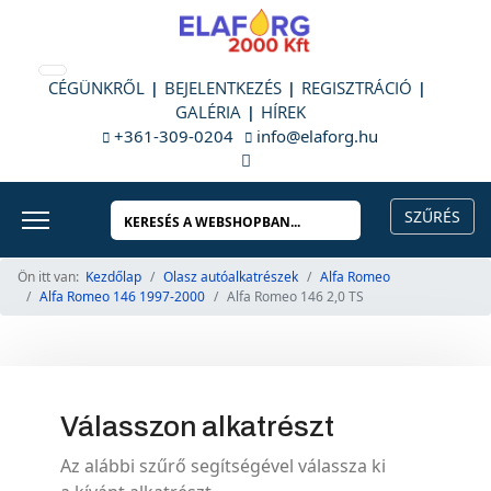
CÉGÜNKRŐL
BEJELENTKEZÉS
REGISZTRÁCIÓ
GALÉRIA
HÍREK
+361-309-0204
info@elaforg.hu
Ön itt van:
Kezdőlap
Olasz autóalkatrészek
Alfa Romeo
Alfa Romeo 146 1997-2000
Alfa Romeo 146 2,0 TS
Válasszon alkatrészt
Az alábbi szűrő segítségével válassza ki