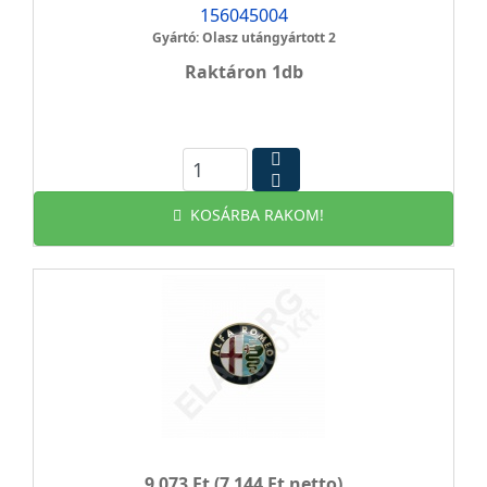
156045004
Gyártó: Olasz utángyártott 2
Raktáron 1db
KOSÁRBA RAKOM!
9 073 Ft
(7 144 Ft netto)