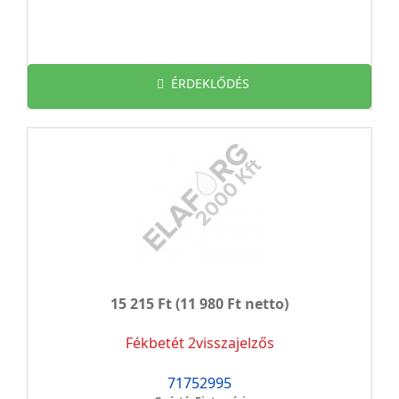
ÉRDEKLŐDÉS
15 215 Ft
(11 980 Ft netto)
Fékbetét 2visszajelzős
71752995