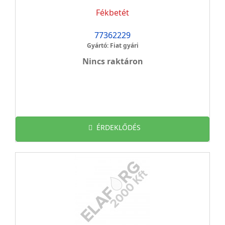
Fékbetét
77362229
Gyártó: Fiat gyári
Nincs raktáron
ÉRDEKLŐDÉS