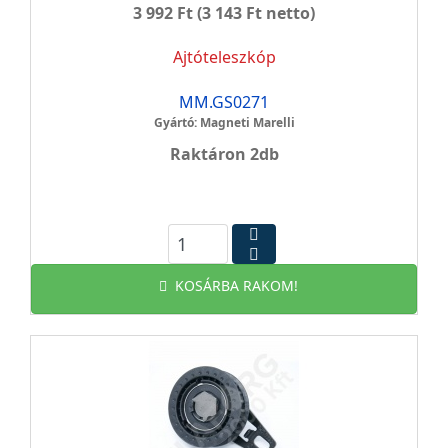
3 992 Ft
(3 143 Ft netto)
Ajtóteleszkóp
MM.GS0271
Gyártó: Magneti Marelli
Raktáron 2db
KOSÁRBA RAKOM!