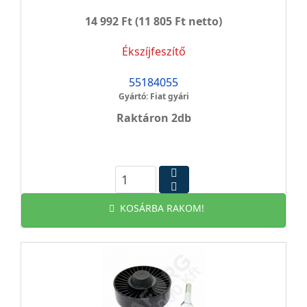
14 992 Ft
(11 805 Ft netto)
Ékszíjfeszítő
55184055
Gyártó: Fiat gyári
Raktáron 2db
KOSÁRBA RAKOM!