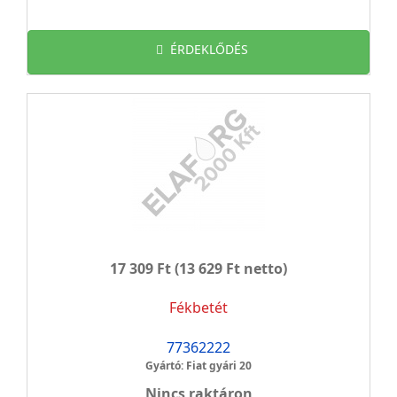
ÉRDEKLŐDÉS
17 309 Ft
(13 629 Ft netto)
Fékbetét
77362222
Gyártó: Fiat gyári 20
Nincs raktáron