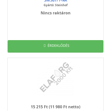
SM587/1-NR
Gyártó: Steinhof
Nincs raktáron
ÉRDEKLŐDÉS
15 215 Ft
(11 980 Ft netto)