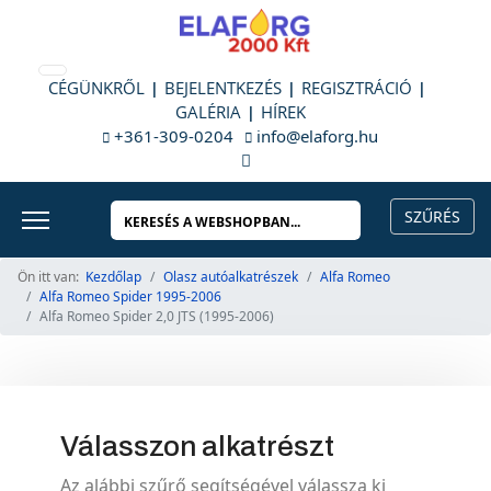
CÉGÜNKRŐL
BEJELENTKEZÉS
REGISZTRÁCIÓ
GALÉRIA
HÍREK
+361-309-0204
info@elaforg.hu
Ön itt van:
Kezdőlap
Olasz autóalkatrészek
Alfa Romeo
Alfa Romeo Spider 1995-2006
Alfa Romeo Spider 2,0 JTS (1995-2006)
Válasszon alkatrészt
Az alábbi szűrő segítségével válassza ki