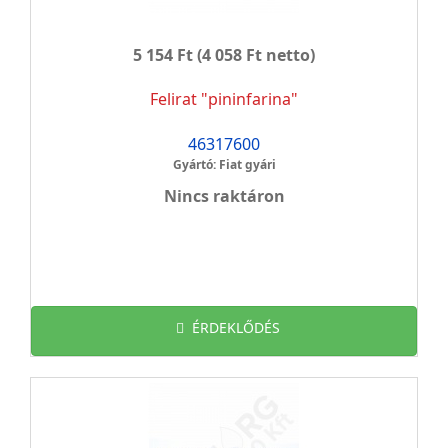
5 154 Ft
(4 058 Ft netto)
Felirat "pininfarina"
46317600
Gyártó: Fiat gyári
Nincs raktáron
ÉRDEKLŐDÉS