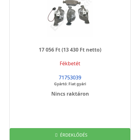
17 056 Ft
(13 430 Ft netto)
Fékbetét
71753039
Gyártó: Fiat gyári
Nincs raktáron
ÉRDEKLŐDÉS