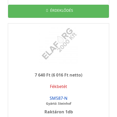
ÉRDEKLŐDÉS
7 640 Ft
(6 016 Ft netto)
Fékbetét
SM587-N
Gyártó: Steinhof
Raktáron 1db