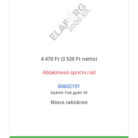
4 470 Ft
(3 520 Ft netto)
Ablakmosó spricni rúd
60602191
Gyártó: Fiat gyári 20
Nincs raktáron