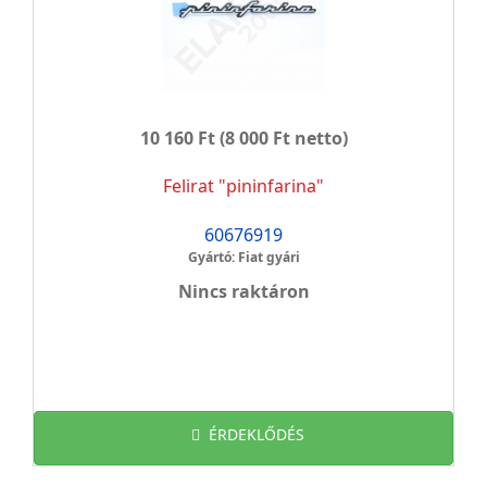
10 160 Ft
(8 000 Ft netto)
Felirat "pininfarina"
60676919
Gyártó: Fiat gyári
Nincs raktáron
ÉRDEKLŐDÉS