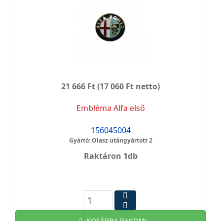
21 666 Ft
(17 060 Ft netto)
Embléma Alfa első
156045004
Gyártó: Olasz utángyártott 2
Raktáron 1db
KOSÁRBA RAKOM!