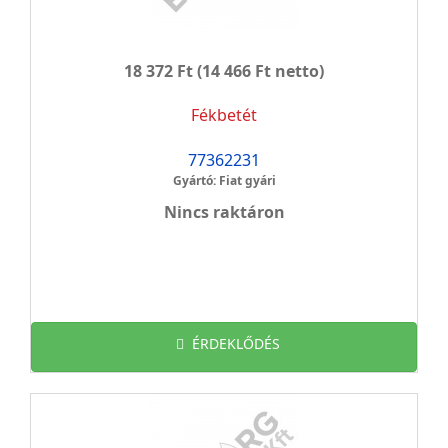
18 372 Ft
(14 466 Ft netto)
Fékbetét
77362231
Gyártó: Fiat gyári
Nincs raktáron
ÉRDEKLŐDÉS