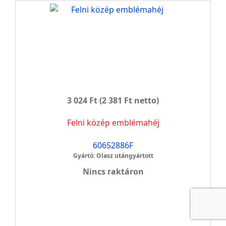
3 024 Ft
(2 381 Ft netto)
Felni közép emblémahéj
60652886F
Gyártó: Olasz utángyártott
Nincs raktáron