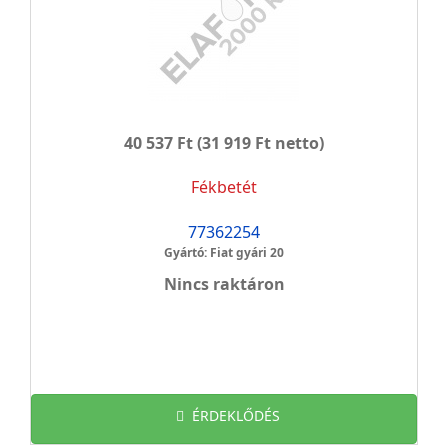
40 537 Ft
(31 919 Ft netto)
Fékbetét
77362254
Gyártó: Fiat gyári 20
Nincs raktáron
ÉRDEKLŐDÉS