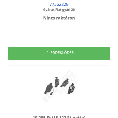
77362228
Gyártó: Fiat gyári 20
Nincs raktáron
ÉRDEKLŐDÉS
19 205 Ft
(15 122 Ft netto)