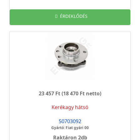
ÉRDEKLŐDÉS
23 457 Ft
(18 470 Ft netto)
Kerékagy hátsó
50703092
Gyártó: Fiat gyári 00
Raktáron 2db