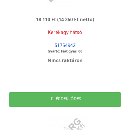
18 110 Ft
(14 260 Ft netto)
Kerékagy hátsó
51754942
Gyártó: Fiat gyári 00
Nincs raktáron
ÉRDEKLŐDÉS