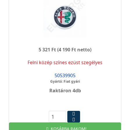
5 321 Ft
(4 190 Ft netto)
Felni közép színes ezüst szegélyes
50539905
Gyártó: Fiat gyári
Raktáron 4db
KOSÁRBA RAKOM!