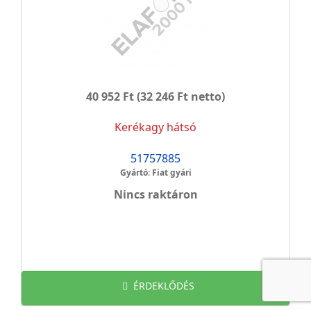
40 952 Ft
(32 246 Ft netto)
Kerékagy hátsó
51757885
Gyártó: Fiat gyári
Nincs raktáron
ÉRDEKLŐDÉS