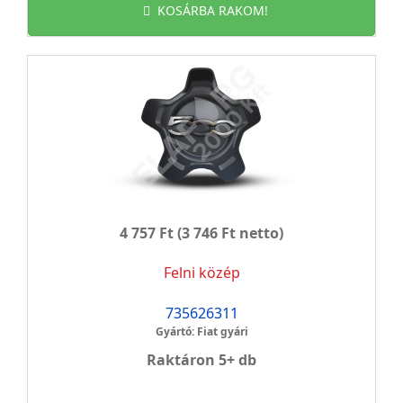
KOSÁRBA RAKOM!
4 757 Ft
(3 746 Ft netto)
Felni közép
735626311
Gyártó: Fiat gyári
Raktáron 5+ db