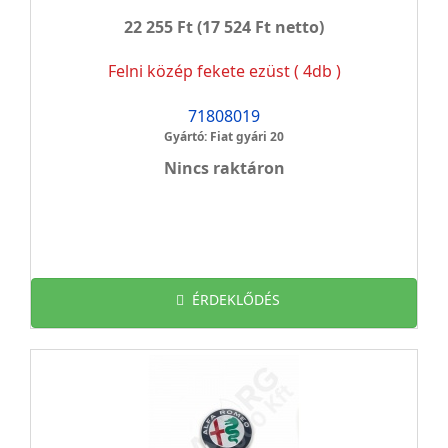
22 255 Ft
(17 524 Ft netto)
Felni közép fekete ezüst ( 4db )
71808019
Gyártó: Fiat gyári 20
Nincs raktáron
ÉRDEKLŐDÉS