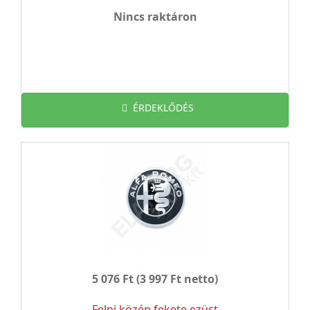
Nincs raktáron
ÉRDEKLŐDÉS
5 076 Ft
(3 997 Ft netto)
Felni közép fekete ezüst