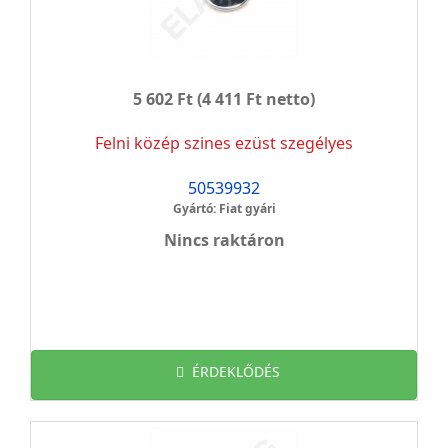
5 602 Ft
(4 411 Ft netto)
Felni közép szines ezüst szegélyes
50539932
Gyártó: Fiat gyári
Nincs raktáron
ÉRDEKLŐDÉS