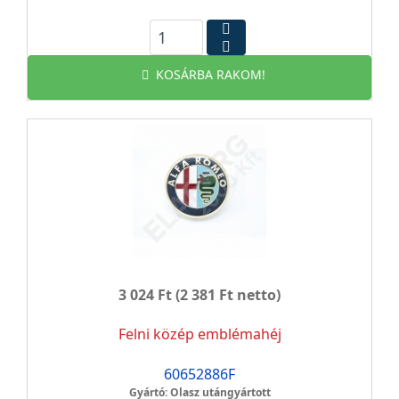
KOSÁRBA RAKOM!
3 024 Ft
(2 381 Ft netto)
Felni közép emblémahéj
60652886F
Gyártó: Olasz utángyártott