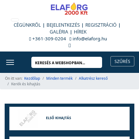
CÉGÜNKRŐL
BEJELENTKEZÉS
REGISZTRÁCIÓ
GALÉRIA
HÍREK
+361-309-0204
info@elaforg.hu
Ön itt van:
Kezdőlap
Minden termék
Alkatrész kereső
Kerék és kihajtás
ELSŐ KIHAJTÁS