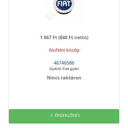
1 067 Ft
(840 Ft netto)
Alufelni közép
46746586
Gyártó: Fiat gyári
Nincs raktáron
ÉRDEKLŐDÉS