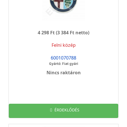
4 298 Ft
(3 384 Ft netto)
Felni közép
6001070788
Gyártó: Fiat gyári
Nincs raktáron
ÉRDEKLŐDÉS