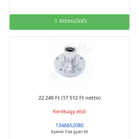
ÉRDEKLŐDÉS
22 240 Ft
(17 512 Ft netto)
Kerékagy első
1346652080
Gyártó: Fiat gyári 05