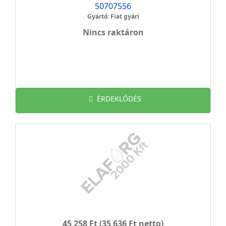
50707556
Gyártó: Fiat gyári
Nincs raktáron
ÉRDEKLŐDÉS
45 258 Ft
(35 636 Ft netto)