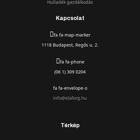
Hulladék gazdálkodás
Kapcsolat
fa fa-map-marker
1118 Budapest, Regős u. 2.
fa fa-phone
(06 1) 309 0204
fa fa-envelope-o
info@elaforg.hu
Térkép