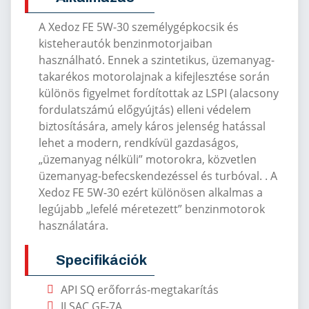
A Xedoz FE 5W-30 személygépkocsik és
kisteherautók benzinmotorjaiban
használható.
Ennek a szintetikus, üzemanyag-
takarékos motorolajnak a kifejlesztése során
különös figyelmet fordítottak az LSPI (alacsony
fordulatszámú előgyújtás) elleni védelem
biztosítására, amely káros jelenség hatással
lehet a modern, rendkívül gazdaságos,
„üzemanyag nélküli” motorokra, közvetlen
üzemanyag-befecskendezéssel és turbóval. .
A
Xedoz FE 5W-30 ezért különösen alkalmas a
legújabb „lefelé méretezett” benzinmotorok
használatára.
Specifikációk
API SQ er
őforr
ás-megtakarítás
ILSAC GF-7A