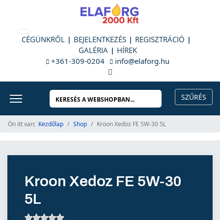
CÉGÜNKRŐL
BEJELENTKEZÉS
REGISZTRÁCIÓ
GALÉRIA
HÍREK
+361-309-0204
info@elaforg.hu
Ön itt van:
Kezdőlap
Shop
Kroon Xedoz FE 5W-30 5L
Kroon Xedoz FE 5W-30
5L