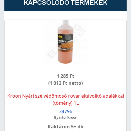
KAPCSOLÓDÓ TERMÉKEK
1 285 Ft
(1 012 Ft netto)
Kroon Nyári szélvédőmosó rovar eltávolító adalékkal
(tömény) 1L
34796
Gyártó: Kroon
Raktáron 5+ db