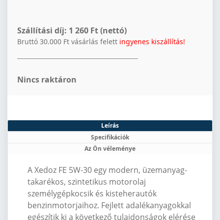
Szállítási díj:
1 260 Ft (nettó)
Bruttó 30.000 Ft vásárlás felett
ingyenes kiszállítás!
Nincs raktáron
Leírás
Specifikációk
Az Ön véleménye
A Xedoz FE 5W-30 egy modern, üzemanyag-
takarékos, szintetikus motorolaj
személygépkocsik és kisteherautók
benzinmotorjaihoz.
Fejlett adalékanyagokkal
egészítik ki a következő tulajdonságok elérése