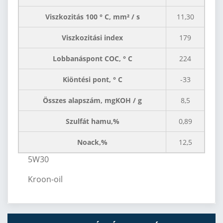
Viszkozitás 100 ° C, mm² / s
11,30
Viszkozitási index
179
Lobbanáspont COC, ° C
224
Kiöntési pont, ° C
-33
Összes alapszám, mgKOH / g
8,5
Szulfát hamu,%
0,89
Noack,%
12,5
5W30
Kroon-oil