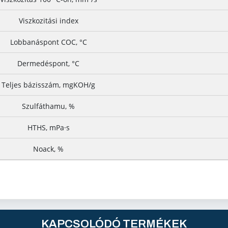
Viszkozitási index
Lobbanáspont COC, °C
Dermedéspont, °C
Teljes bázisszám, mgKOH/g
Szulfáthamu, %
HTHS, mPa·s
Noack, %
KAPCSOLÓDÓ TERMÉKEK