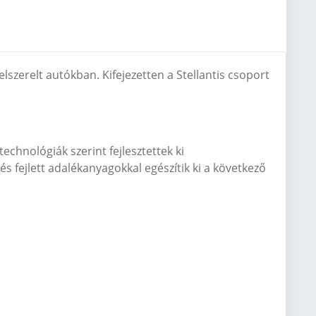
felszerelt autókban. Kifejezetten a Stellantis csoport
chnológiák szerint fejlesztettek ki
 és fejlett adalékanyagokkal egészítik ki a következ
ő