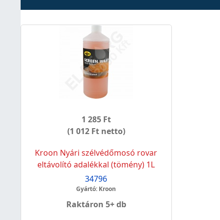
1 285 Ft
(1 012 Ft netto)
Kroon Nyári szélvédőmosó rovar
eltávolító adalékkal (tömény) 1L
34796
Gyártó: Kroon
Raktáron 5+ db