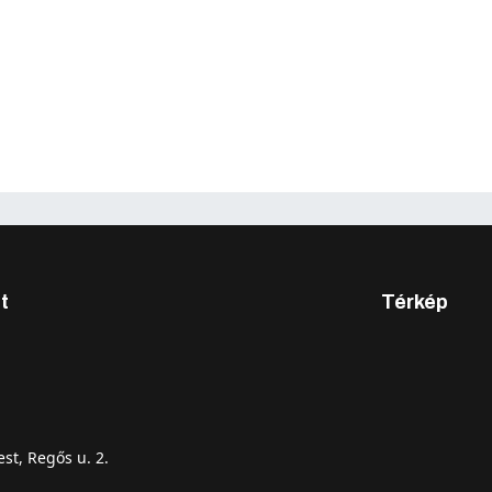
t
Térkép
st, Regős u. 2.