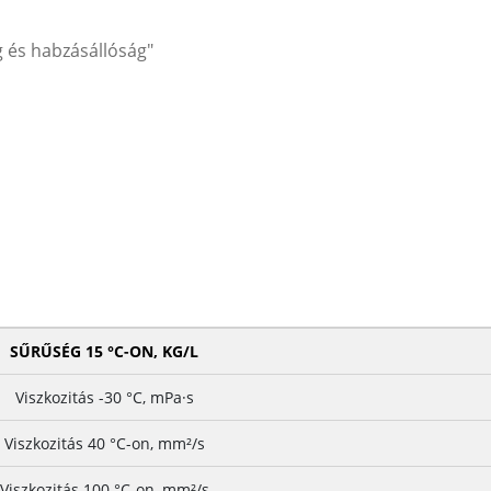
 és habzásállóság"
SŰRŰSÉG 15 °C-ON, KG/L
Viszkozitás -30 °C, mPa·s
Viszkozitás 40 °C-on, mm²/s
Viszkozitás 100 °C-on, mm²/s