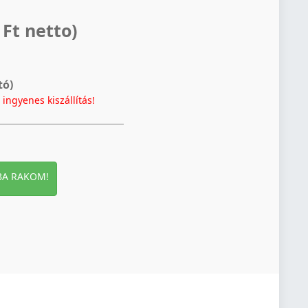
 Ft netto)
tó)
t
ingyenes kiszállítás!
BA RAKOM!