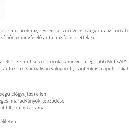
 dízelmotorokhoz, részecskesz
űrővel
és/vagy katalizátorral 
ikációnak megfelel
ő aut
óihoz fejlesztették ki.
kos, szintetikus motorolaj, amelyet a legújabb Mid-SAPS te
lt autókhoz. Speciálisan válogatott, szintetikus alapolajokkal
sség
ű előgy
újtás) ellen
égési maradványok képz
őd
ése
abbított élettartama
sékleten