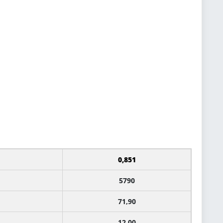
0,851
5790
71,90
12,00