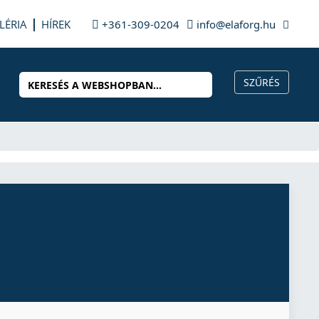
LÉRIA
HÍREK
+361-309-0204
info@elaforg.hu