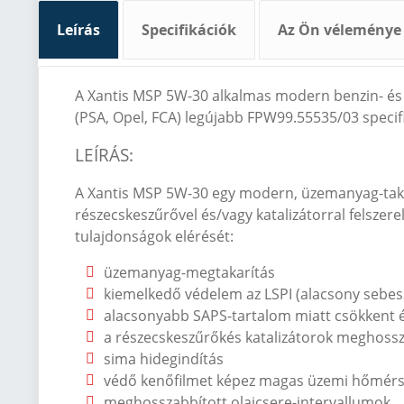
Leírás
Specifikációk
Az Ön véleménye
A Xantis MSP 5W-30 alkalmas modern benzin-
és
(PSA, Opel, FCA) legújabb FPW99.55535/03 specif
LE
ÍRÁS
:
A Xantis MSP 5W-30 egy modern, üzemanyag-takaré
részecskesz
űrővel
és/vagy katalizátorral felszere
tulajdons
ágok elérését:
üzemanyag-megtakarítás
kiemelked
ő v
édelem az LSPI (alacsony sebe
alacsonyabb SAPS-tartalom miatt csökkent 
a részecskesz
űrők
és katalizátorok meghossz
sima hidegindítás
véd
ő kenőfilmet k
épez magas üzemi h
őm
ér
meghosszabbított olajcsere-intervallumok