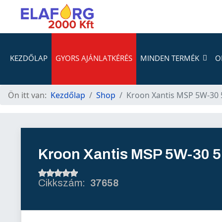
KEZDŐLAP
GYORS AJÁNLATKÉRÉS
MINDEN TERMÉK
O
Ön itt van:
Kezdőlap
Shop
Kroon Xantis MSP 5W-30 
Kroon Xantis MSP 5W-30 5
37658