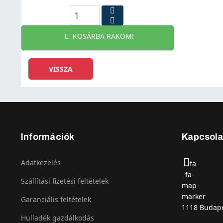
KOSÁRBA RAKOM!
Információk
Kapcsola
Adatkezelés
fa
fa-
Szállítási fizetési feltételek
map-
marker
Garanciális feltételek
1118 Budape
Hulladék gazdálkodás