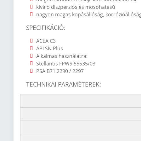
kiváló diszperziós és mosóhatású
nagyon magas kopásállóság, korrózióállóság
SPECIFIK
Á
CI
Ó
:
ACEA C3
API SN Plus
Alkalmas haszn
álatra:
Stellantis FPW9.55535/03
PSA B71 2290 / 2297
TECHNIKAI PARAMÉTEREK: