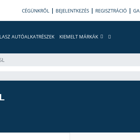
CÉGÜNKRŐL
BEJELENTKEZÉS
REGISZTRÁCIÓ
GA
LASZ AUTÓALKATRÉSZEK
KIEMELT MÁRKÁK
5L
L