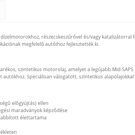
 dízelmotorokhoz, részecskesz
űrővel
és/vagy katalizátorral 
ikációnak megfelel
ő aut
óihoz fejlesztették ki.
kos, szintetikus motorolaj, amelyet a legújabb Mid-SAPS te
lt autókhoz. Speciálisan válogatott, szintetikus alapolajokkal
sség
ű előgy
újtás) ellen
égési maradványok képz
őd
ése
abbított élettartama
sékleten