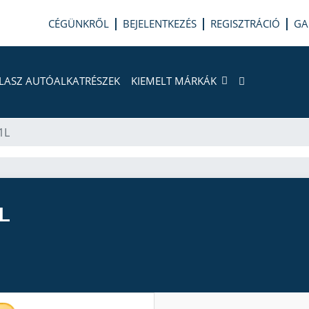
CÉGÜNKRŐL
BEJELENTKEZÉS
REGISZTRÁCIÓ
GA
LASZ AUTÓALKATRÉSZEK
KIEMELT MÁRKÁK
1L
L