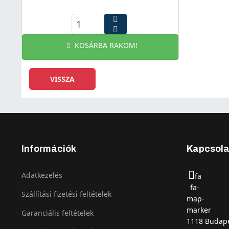
KOSÁRBA RAKOM!
Információk
Kapcsola
Adatkezelés
fa
fa-
Szállítási fizetési feltételek
map-
marker
Garanciális feltételek
1118 Budape