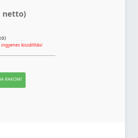
 netto)
tó)
t
ingyenes kiszállítás!
BA RAKOM!