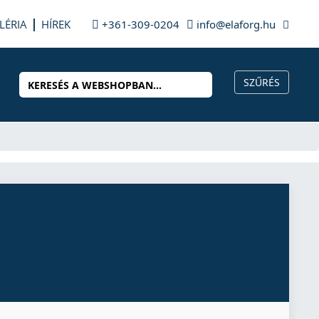
LÉRIA
HÍREK
+361-309-0204
info@elaforg.hu