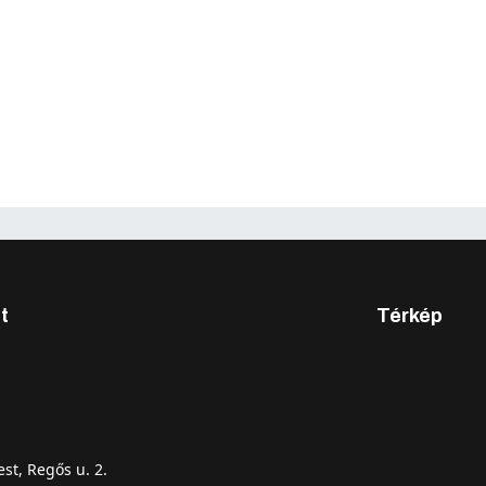
t
Térkép
st, Regős u. 2.