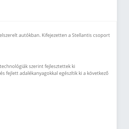
felszerelt autókban. Kifejezetten a Stellantis csoport
chnológiák szerint fejlesztettek ki
 és fejlett adalékanyagokkal egészítik ki a következ
ő