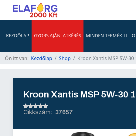
KEZDŐLAP
GYORS AJÁNLATKÉRÉS
MINDEN TERMÉK
O
Ön itt van:
Kezdőlap
Shop
Kroon Xantis MSP 5W-30 
Kroon Xantis MSP 5W-30 1
37657