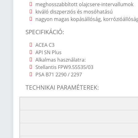
meghosszabbított olajcsere-intervallumok
kiváló diszperziós és mosóhatású
nagyon magas kopásállóság, korrózióállóság
SPECIFIK
Á
CI
Ó
:
ACEA C3
API SN Plus
Alkalmas haszn
álatra:
Stellantis FPW9.55535/03
PSA B71 2290 / 2297
TECHNIKAI PARAMÉTEREK: