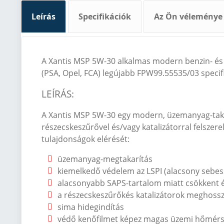
Leírás
Specifikációk
Az Ön véleménye
A Xantis MSP 5W-30 alkalmas modern benzin-
és
(PSA, Opel, FCA) legújabb FPW99.55535/03 specif
LE
ÍRÁS
:
A Xantis MSP 5W-30 egy modern, üzemanyag-takaré
részecskesz
űrővel
és/vagy katalizátorral felszere
tulajdons
ágok elérését:
üzemanyag-megtakarítás
kiemelked
ő v
édelem az LSPI (alacsony sebe
alacsonyabb SAPS-tartalom miatt csökkent 
a részecskesz
űrők
és katalizátorok meghossz
sima hidegindítás
véd
ő kenőfilmet k
épez magas üzemi h
őm
ér