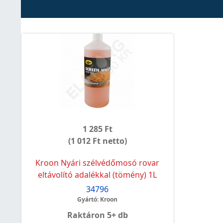
1 285 Ft
(1 012 Ft netto)
Kroon Nyári szélvédőmosó rovar
eltávolító adalékkal (tömény) 1L
34796
Gyártó: Kroon
Raktáron 5+ db