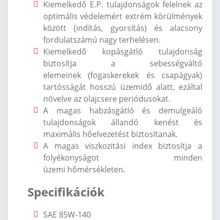
Kiemelkedő E.P. tulajdonságok felelnek az
optimális védelemért extrém körülmények
között (indítás, gyorsítás) és alacsony
fordulatszámú nagy terhelésen.
Kiemelkedő kopásgátló tulajdonság
biztosítja a sebességváltó
elemeinek (fogaskerekek és csapágyak)
tartósságát hosszú üzemidő alatt, ezáltal
növelve az olajcsere periódusokat.
A magas habzásgátló és demulgeáló
tulajdonságok állandó kenést és
maximális hőelvezetést biztosítanak.
A magas viszkozitási index biztosítja a
folyékonyságot minden
üzemi hőmérsékleten.
Specifikációk
SAE 85W-140