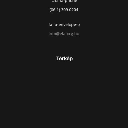
fa fa-phone
(06 1) 309 0204
fa fa-envelope-o
info@elaforg.hu
Térkép