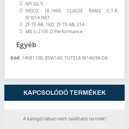
API GL 5
IVECO 18-1805 CLASSE RAM2 C.T.R.
N°I014.N87
ZF TE-ML 16D, ZF TE-ML 21A
MIL-L-2105 D Performance
Egyéb
Kód:
14681100, 85W140, TUTELA W140/M-DA
KAPCSOLÓDÓ TERMÉKEK
A kategóriában nem található termék!