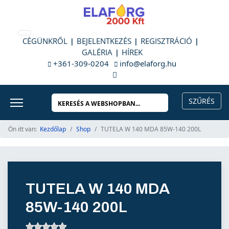
CÉGÜNKRŐL
BEJELENTKEZÉS
REGISZTRÁCIÓ
GALÉRIA
HÍREK
+361-309-0204
info@elaforg.hu
Ön itt van:
Kezdőlap
Shop
TUTELA W 140 MDA 85W-140 200L
TUTELA W 140 MDA
85W-140 200L