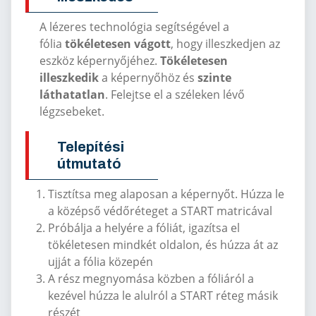
A lézeres technológia segítségével a
fólia
tökéletesen vágott
, hogy illeszkedjen az
eszköz képernyőjéhez.
Tökéletesen
illeszkedik
a képernyőhöz és
szinte
láthatatlan
. Felejtse el a széleken lévő
légzsebeket.
Telepítési
útmutató
Tisztítsa meg alaposan a képernyőt. Húzza le
a középső védőréteget a START matricával
Próbálja a helyére a fóliát, igazítsa el
tökéletesen mindkét oldalon, és húzza át az
ujját a fólia közepén
A rész megnyomása közben a fóliáról a
kezével húzza le alulról a START réteg másik
részét