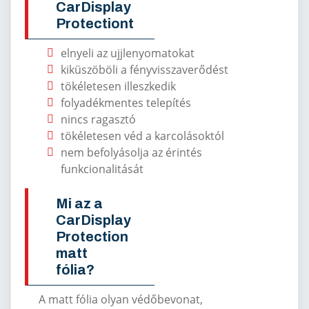
CarDisplay
Protectiont
elnyeli az ujjlenyomatokat
kiküszöböli a fényvisszaverődést
tökéletesen illeszkedik
folyadékmentes telepítés
nincs ragasztó
tökéletesen véd a karcolásoktól
nem befolyásolja az érintés
funkcionalitását
Mi az a
CarDisplay
Protection
matt
fólia?
A matt fólia olyan védőbevonat,