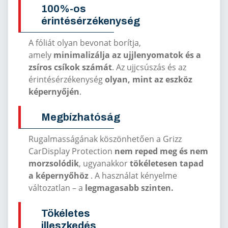
100%-os
érintésérzékenység
A fóliát olyan bevonat borítja,
amely
minimalizálja az ujjlenyomatok és a
zsíros csíkok számát
. Az ujjcsúszás és az
érintésérzékenység
olyan, mint az eszköz
képernyőjén
.
Megbízhatóság
Rugalmasságának köszönhetően a Grizz
CarDisplay Protection
nem reped meg és nem
morzsolódik
, ugyanakkor
tökéletesen tapad
a képernyőhöz
. A használat kényelme
változatlan – a
legmagasabb szinten.
Tökéletes
illeszkedés