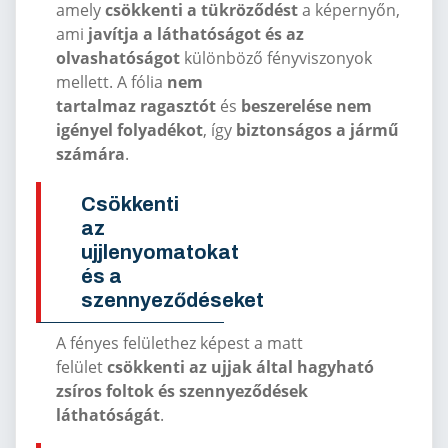
amely
csökkenti a tükröződést
a képernyőn,
ami
javítja a láthatóságot és az
olvashatóságot
különböző fényviszonyok
mellett. A fólia
nem
tartalmaz
ragasztót
és
beszerelése nem
igényel folyadékot
, így
biztonságos a jármű
számára
.
Csökkenti
az
ujjlenyomatokat
és a
szennyeződéseket
A fényes felülethez képest a matt
felület
csökkenti az ujjak által hagyható
zsíros foltok és szennyeződések
láthatóságát
.