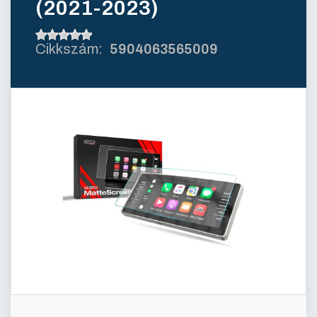
(2021-2023)
5904063565009