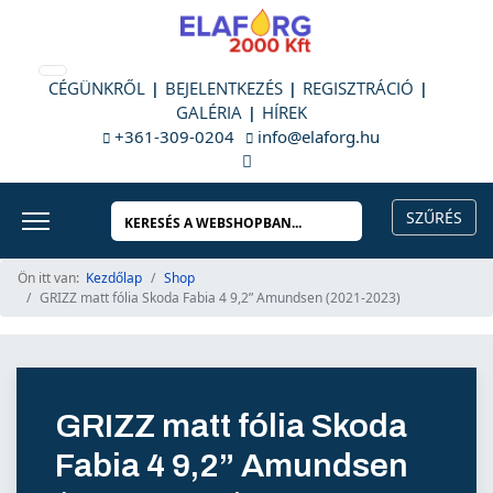
CÉGÜNKRŐL
BEJELENTKEZÉS
REGISZTRÁCIÓ
GALÉRIA
HÍREK
+361-309-0204
info@elaforg.hu
Ön itt van:
Kezdőlap
Shop
GRIZZ matt fólia Skoda Fabia 4 9,2” Amundsen (2021-2023)
GRIZZ matt fólia Skoda
Fabia 4 9,2” Amundsen