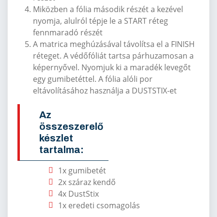
Miközben a fólia második részét a kezével
nyomja, alulról tépje le a START réteg
fennmaradó részét
A matrica meghúzásával távolítsa el a FINISH
réteget. A védőfóliát tartsa párhuzamosan a
képernyővel. Nyomjuk ki a maradék levegőt
egy gumibetéttel. A fólia alóli por
eltávolításához használja a DUSTSTIX-et
Az
összeszerelő
készlet
tartalma:
1x gumibetét
2x száraz kendő
4x DustStix
1x eredeti csomagolás