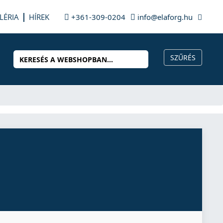
LÉRIA
HÍREK
+361-309-0204
info@elaforg.hu