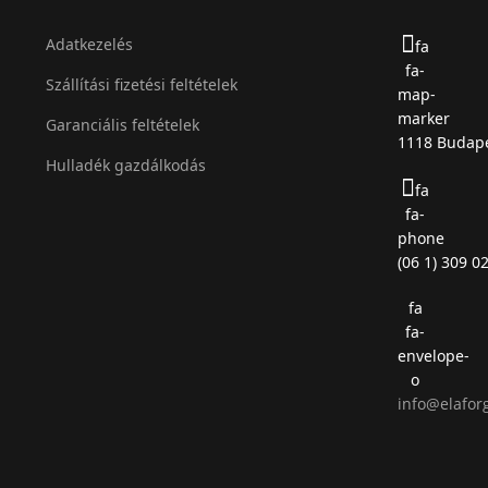
Adatkezelés
fa
fa-
Szállítási fizetési feltételek
map-
marker
Garanciális feltételek
1118 Budape
Hulladék gazdálkodás
fa
fa-
phone
(06 1) 309 0
fa
fa-
envelope-
o
info@elafor