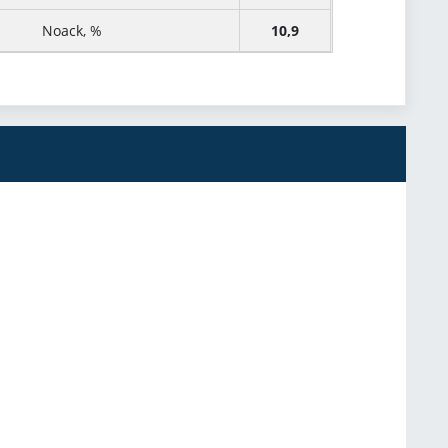
Noack, %
10,9