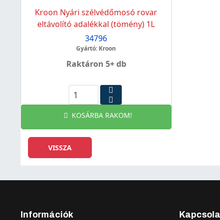
Kroon Nyári szélvédőmosó rovar
eltávolító adalékkal (tömény) 1L
34796
Gyártó: Kroon
Raktáron 5+ db
KOSÁRBA RAKOM!
Információk
Kapcsola