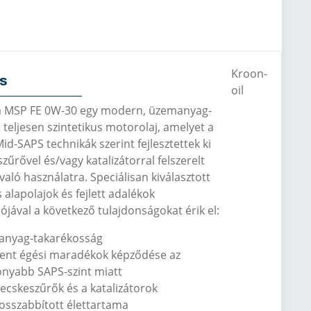
Kroon-
ás
oil
a MSP FE 0W-30 egy modern, üzemanyag-
 teljesen szintetikus motorolaj, amelyet a
id-SAPS technikák szerint fejlesztettek ki
zűrővel és/vagy katalizátorral felszerelt
aló használatra. Speciálisan kiválasztott
s alapolajok és fejlett adalékok
jával a következő tulajdonságokat érik el:
nyag-takarékosság
ent égési maradékok képződése az
onyabb SAPS-szint miatt
zecskeszűrők és a katalizátorok
sszabbított élettartama