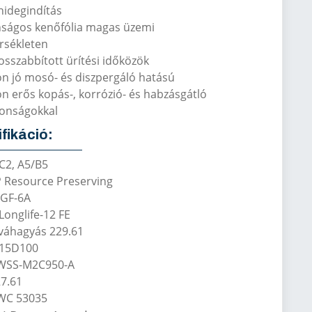
hidegindítás
nságos kenőfólia magas üzemi
sékleten
sszabbított ürítési időközök
n jó mosó- és diszpergáló hatású
n erős kopás-, korrózió- és habzásgátló
donságokkal
fikáció:
C2, A5/B5
P Resource Preserving
 GF-6A
onglife-12 FE
váhagyás 229.61
 15D100
 WSS-M2C950-A
7.61
WC 53035