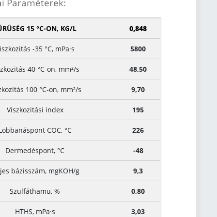
ai Paraméterek:
ŰRŰSÉG 15 °C-ON, KG/L
0,848
iszkozitás -35 °C, mPa·s
5800
szkozitás 40 °C-on, mm²/s
48,50
zkozitás 100 °C-on, mm²/s
9,70
Viszkozitási index
195
Lobbanáspont COC, °C
226
Dermedéspont, °C
-48
ljes bázisszám, mgKOH/g
9,3
Szulfáthamu, %
0,80
HTHS, mPa·s
3,03