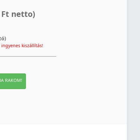
 Ft netto)
tó)
t
ingyenes kiszállítás!
BA RAKOM!