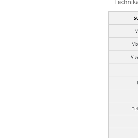
Technik
S
V
Vi
Vis
Te