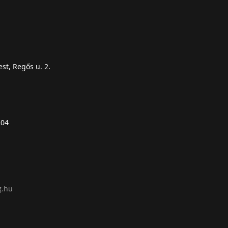
st, Regős u. 2.
204
g.hu