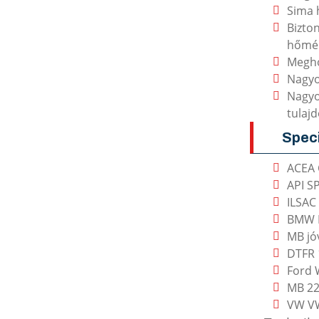
Sima 
Bizto
hőmér
Megho
Nagyo
Nagyo
tulaj
Speci
ACEA 
API S
ILSAC
BMW L
MB jó
DTFR
Ford
MB 22
VW V