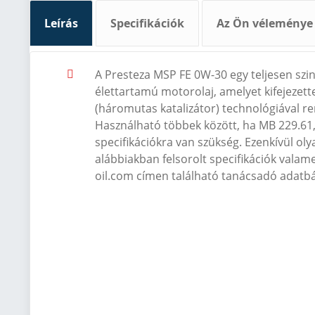
Leírás
Specifikációk
Az Ön véleménye
A Presteza MSP FE 0W-30 egy teljesen szi
élettartamú motorolaj, amelyet kifejezet
(háromutas katalizátor) technológiával re
Használható többek között, ha MB 229.61
specifikációkra van szükség. Ezenkívül ol
alábbiakban felsorolt ​​specifikációk valam
oil.com címen található tanácsadó adatbá