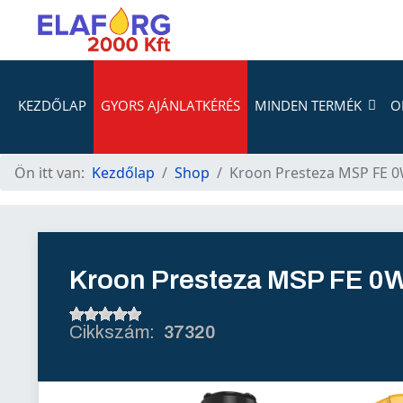
KEZDŐLAP
GYORS AJÁNLATKÉRÉS
MINDEN TERMÉK
O
Ön itt van:
Kezdőlap
Shop
Kroon Presteza MSP FE 0
Kroon Presteza MSP FE 0W
37320