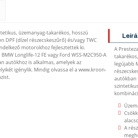
ntetikus, üzemanyag-takarékos, hosszú
Leír
ten DPF (dízel részecskeszűrő) és/vagy TWC
ndelkező motorokhoz fejlesztettek ki.
A Prestez
, BMW Longlife-12 FE vagy Ford WSS-M2C950-A
takarékos,
yan autókhoz is alkalmas, amelyek az
legújabb M
elyikét igénylik. Mindig olvassa el a www.kroon-
részecskes
zist.
autókban v
szintetiku
kombináció
Üzema
Csökk
alacs
A rés
megho