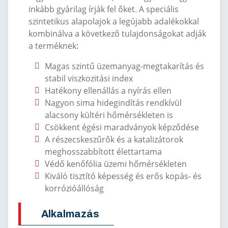
inkább gyárilag írják fel őket.
A speciális
szintetikus alapolajok a legújabb adalékokkal
kombinálva a következő tulajdonságokat adják
a terméknek:
Magas szintű üzemanyag-megtakarítás és
stabil viszkozitási index
Hatékony ellenállás a nyírás ellen
Nagyon sima hidegindítás rendkívül
alacsony kültéri hőmérsékleten is
Csökkent égési maradványok képződése
A részecskeszűrők és a katalizátorok
meghosszabbított élettartama
Védő kenőfólia üzemi hőmérsékleten
Kiváló tisztító képesség és erős kopás- és
korrózióállóság
Alkalmazás