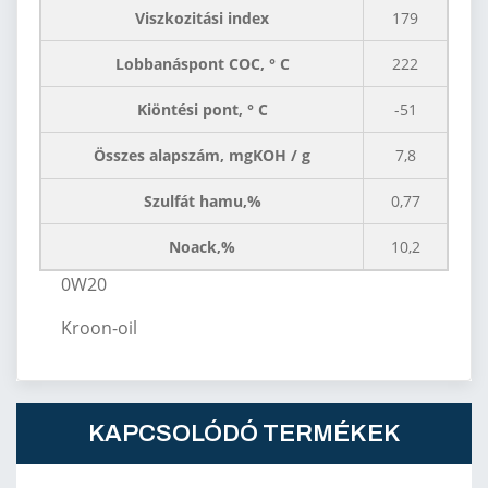
Viszkozitási index
179
Lobbanáspont COC, ° C
222
Kiöntési pont, ° C
-51
Összes alapszám, mgKOH / g
7,8
Szulfát hamu,%
0,77
Noack,%
10,2
0W20
Kroon-oil
KAPCSOLÓDÓ TERMÉKEK