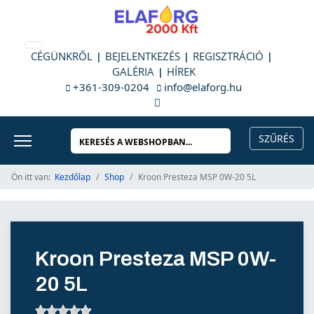
CÉGÜNKRŐL
BEJELENTKEZÉS
REGISZTRÁCIÓ
GALÉRIA
HÍREK
+361-309-0204
info@elaforg.hu
Ön itt van:
Kezdőlap
Shop
Kroon Presteza MSP 0W-20 5L
Kroon Presteza MSP 0W-
20 5L