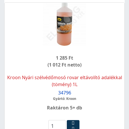
1 285 Ft
(1 012 Ft netto)
Kroon Nyári szélvédőmosó rovar eltávolító adalékkal
(tömény) 1L
34796
Gyártó: Kroon
Raktáron 5+ db