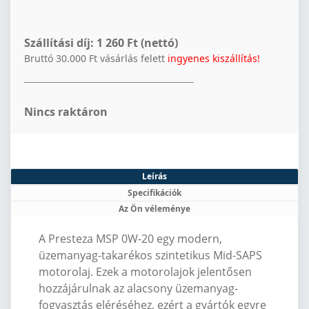
Szállítási díj:
1 260 Ft (nettó)
Bruttó 30.000 Ft vásárlás felett
ingyenes kiszállítás!
Nincs raktáron
Leírás
Specifikációk
Az Ön véleménye
A Presteza MSP 0W-20 egy modern,
üzemanyag-takarékos szintetikus Mid-SAPS
motorolaj.
Ezek a motorolajok jelentősen
hozzájárulnak az alacsony üzemanyag-
fogyasztás eléréséhez, ezért a gyártók egyre