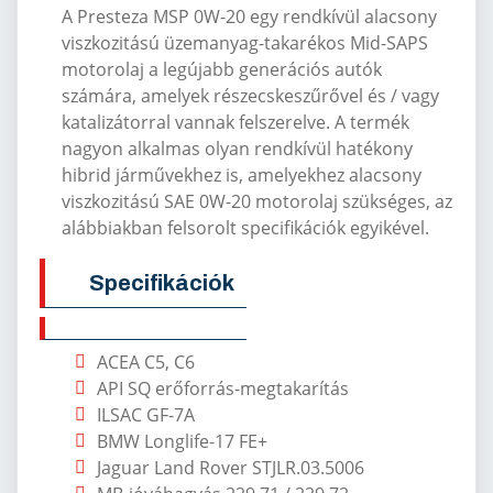
A Presteza MSP 0W-20 egy rendkívül alacsony
viszkozitású üzemanyag-takarékos Mid-SAPS
motorolaj a legújabb generációs autók
számára, amelyek részecskeszűrővel és / vagy
katalizátorral vannak felszerelve.
A termék
nagyon alkalmas olyan rendkívül hatékony
hibrid járművekhez is, amelyekhez alacsony
viszkozitású SAE 0W-20 motorolaj szükséges, az
alábbiakban felsorolt ​​specifikációk egyikével.
Specifikációk
ACEA C5, C6
API SQ er
őforr
ás-megtakarítás
ILSAC GF-7A
BMW Longlife-17 FE+
Jaguar Land Rover STJLR.03.5006