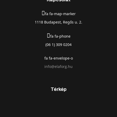
fa fa-map-marker
1118 Budapest, Regős u. 2.
fa fa-phone
(06 1) 309 0204
fa fa-envelope-o
info@elaforg.hu
Térkép