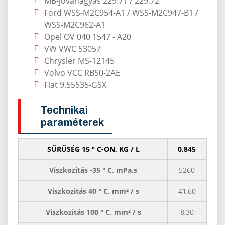
MB-jóváhagyás 229.71 / 229.72
Ford WSS-M2C954-A1 / WSS-M2C947-B1 /
WSS-M2C962-A1
Opel OV 040 1547 - A20
VW VWC 53057
Chrysler MS-12145
Volvo VCC RBS0-2AE
Fiat 9.55535-GSX
Technikai
paraméterek
SŰRŰSÉG 15 ° C-ON, KG / L
0,845
Viszkozitás -35 ° C, mPa.s
5260
Viszkozitás 40 ° C, mm² / s
41,60
Viszkozitás 100 ° C, mm² / s
8,30