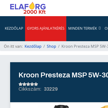
KEZDŐLAP
GYORS AJÁNLATKÉRÉS
MINDEN TERMÉK
O
Ön itt van:
Kezdőlap
Shop
Kroon Presteza MSP 5W-
Kroon Presteza MSP 5W-3
33229