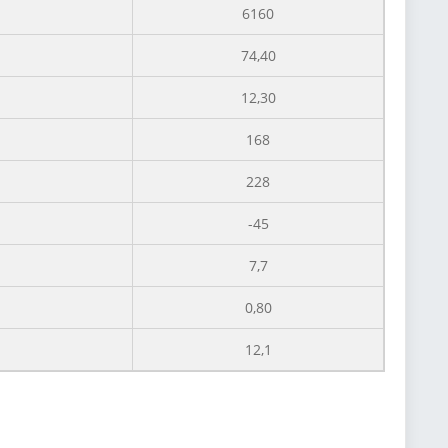
6160
74,40
12,30
168
228
-45
7,7
0,80
12,1