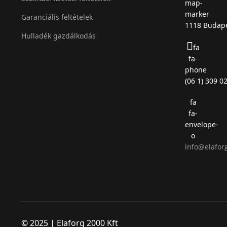
map-
marker
Garanciális feltételek
1118 Budape
Hulladék gazdálkodás
fa
fa-
phone
(06 1) 309 0
fa
fa-
envelope-
o
info@elafor
© 2025 | Elaforg 2000 Kft