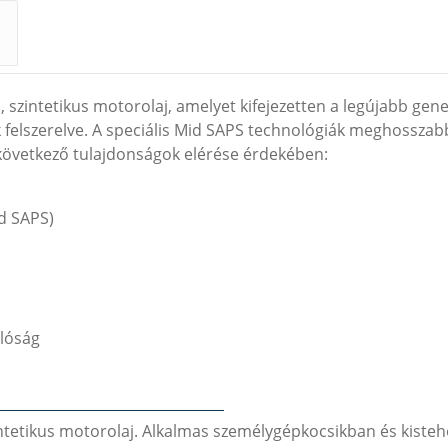
zintetikus motorolaj, amelyet kifejezetten a legújabb gener
 felszerelve.
A speciális Mid SAPS technológiák meghosszabb
 a következő tulajdonságok elérése érdekében:
d SAPS)
llóság
tetikus motorolaj.
Alkalmas személygépkocsikban és kisteh