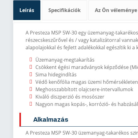
Leírás
Specifikációk
Az Ön véleménye
A Presteza MSP 5W-30 egy üzemanyag-takarékos, s
részecskeszűrővel és / vagy katalizátorral vannak
alapolajokkal és fejlett adalékokkal egészítik ki
Üzemanyag-megtakarítás
Csökkent égési maradványok képződése (Mi
Sima hidegindítás
Védő kenőfólia magas üzemi hőmérsékleten
Meghosszabbított olajcsere-intervallumok
Kiváló diszperzió és mosószer
Nagyon magas kopás-, korrózió- és habzásá
Alkalmazás
A Presteza MSP 5W-30 üzemanyag-takarékos szin