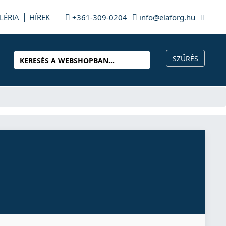
LÉRIA
HÍREK
+361-309-0204
info@elaforg.hu