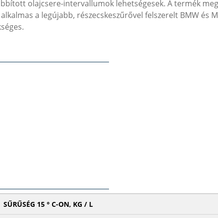
bbított olajcsere-intervallumok lehetségesek.
A termék meg
 alkalmas a legújabb, részecskeszűrővel felszerelt BMW és
kséges.
SŰRŰSÉG 15 ° C-ON, KG / L