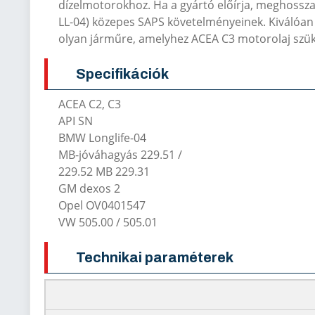
dízelmotorokhoz.
Ha a gyártó előírja, meghossza
LL-04) közepes SAPS követelményeinek.
Kiválóan
olyan járműre, amelyhez ACEA C3 motorolaj szü
Specifikációk
ACEA C2, C3
API SN
BMW Longlife-04
MB-jóváhagyás 229.51 /
229.52 MB 229.31
GM dexos 2
Opel OV0401547
VW 505.00 / 505.01
Technikai paraméterek