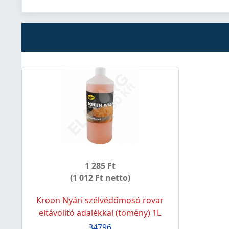
1 285 Ft
(1 012 Ft netto)
Kroon Nyári szélvédőmosó rovar
eltávolító adalékkal (tömény) 1L
34796