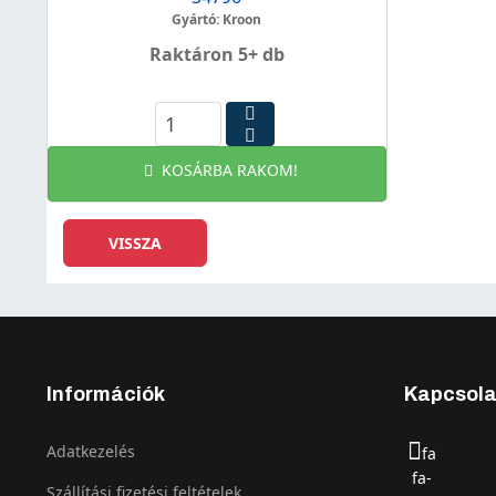
Gyártó: Kroon
Raktáron 5+ db
KOSÁRBA RAKOM!
Információk
Kapcsola
Adatkezelés
fa
fa-
Szállítási fizetési feltételek