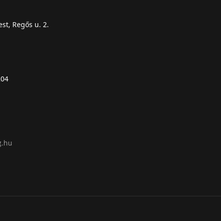
st, Regős u. 2.
204
g.hu