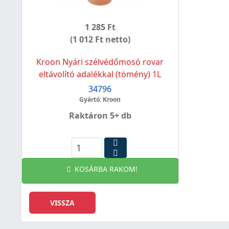
1 285 Ft
(1 012 Ft netto)
Kroon Nyári szélvédőmosó rovar
eltávolító adalékkal (tömény) 1L
34796
Gyártó: Kroon
Raktáron 5+ db
KOSÁRBA RAKOM!