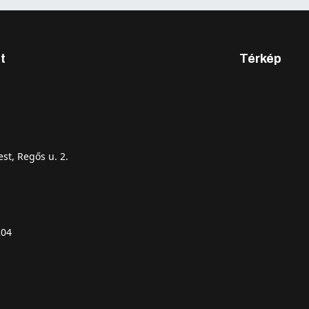
t
Térkép
st, Regős u. 2.
204