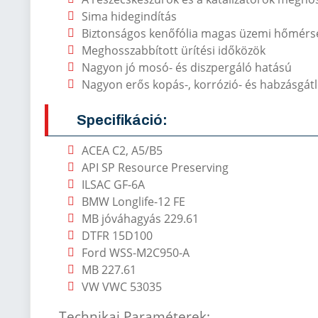
Sima hidegindítás
Biztonságos kenőfólia magas üzemi hőmérs
Meghosszabbított ürítési időközök
Nagyon jó mosó- és diszpergáló hatású
Nagyon erős kopás-, korrózió- és habzásgát
Specifikáció:
ACEA C2, A5/B5
API SP Resource Preserving
ILSAC GF-6A
BMW Longlife-12 FE
MB jóváhagyás 229.61
DTFR 15D100
Ford WSS-M2C950-A
MB 227.61
VW VWC 53035
Technikai Paraméterek: