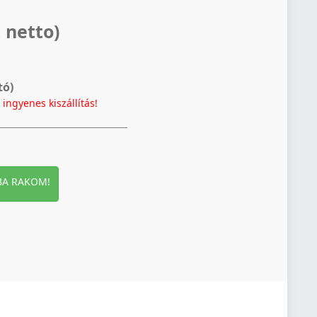
 netto)
tó)
t
ingyenes kiszállítás!
BA RAKOM!