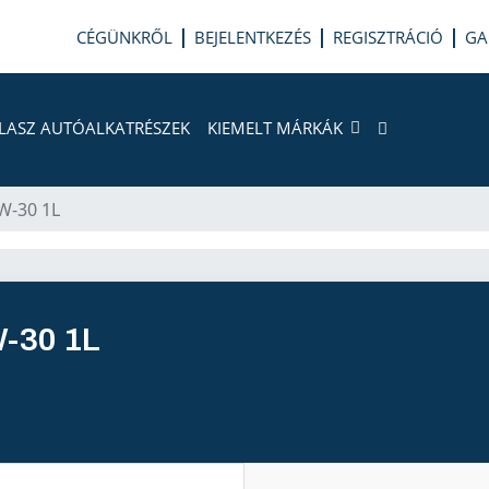
CÉGÜNKRŐL
BEJELENTKEZÉS
REGISZTRÁCIÓ
GA
LASZ AUTÓALKATRÉSZEK
KIEMELT MÁRKÁK
W-30 1L
-30 1L