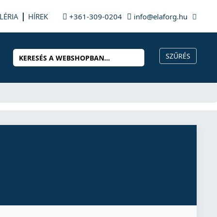
LÉRIA
HÍREK
+361-309-0204
info@elaforg.hu