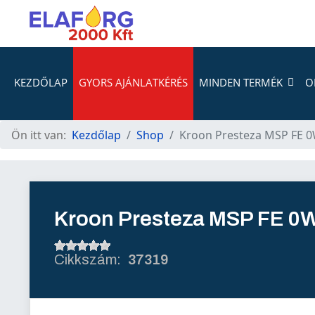
KEZDŐLAP
GYORS AJÁNLATKÉRÉS
MINDEN TERMÉK
O
Ön itt van:
Kezdőlap
Shop
Kroon Presteza MSP FE 0
Kroon Presteza MSP FE 0W
37319