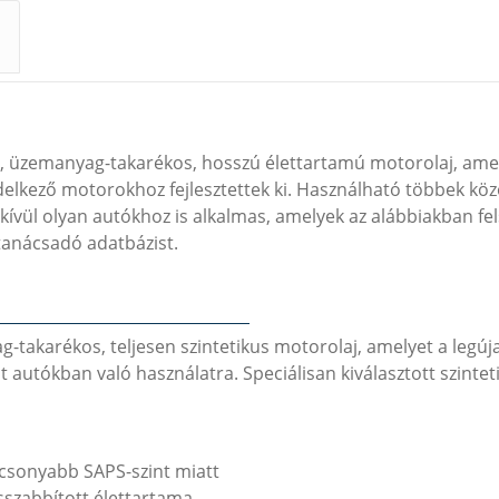
s, üzemanyag-takarékos, hosszú élettartamú motorolaj, amely
elkező motorokhoz fejlesztettek ki. Használható többek köz
ül olyan autókhoz is alkalmas, amelyek az alábbiakban felsor
tanácsadó adatbázist.
akarékos, teljesen szintetikus motorolaj, amelyet a legújab
lt autókban való használatra. Speciálisan kiválasztott szintet
csonyabb SAPS-szint miatt
sszabbított élettartama