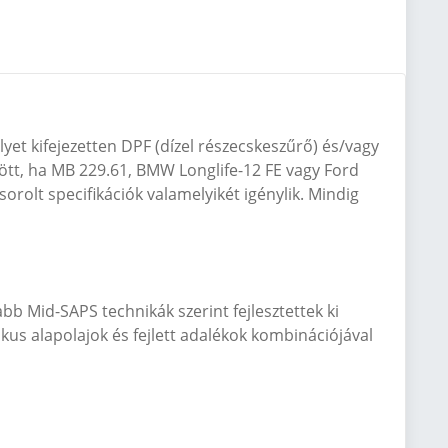
et kifejezetten DPF (dízel részecskeszűrő) és/vagy
ött, ha MB 229.61, BMW Longlife-12 FE vagy Ford
olt ​​specifikációk valamelyikét igénylik. Mindig
b Mid-SAPS technikák szerint fejlesztettek ki
ikus alapolajok és fejlett adalékok kombinációjával