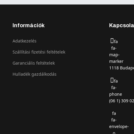
Információk
Kapcsola
Adatkezelés
fa
fa-
Szállítási fizetési feltételek
map-
marker
Garanciális feltételek
1118 Budape
Hulladék gazdálkodás
fa
fa-
phone
(06 1) 309 0
fa
fa-
envelope-
o