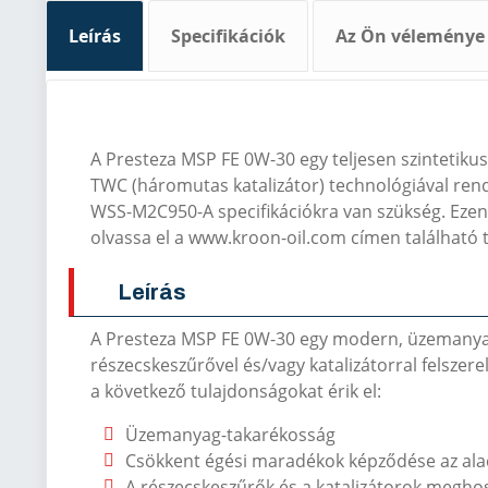
Leírás
Specifikációk
Az Ön véleménye
A Presteza MSP FE 0W-30 egy teljesen szintetiku
TWC (háromutas katalizátor) technológiával rend
WSS-M2C950-A specifikációkra van szükség. Ezenkív
olvassa el a www.kroon-oil.com címen található 
Leírás
A Presteza MSP FE 0W-30 egy modern, üzemanyag-t
részecskeszűrővel és/vagy katalizátorral felszere
a következő tulajdonságokat érik el:
Üzemanyag-takarékosság
Csökkent égési maradékok képződése az ala
A részecskeszűrők és a katalizátorok megho