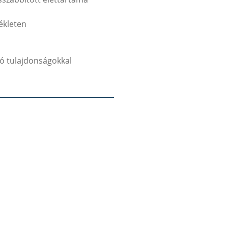
ékleten
ló tulajdonságokkal