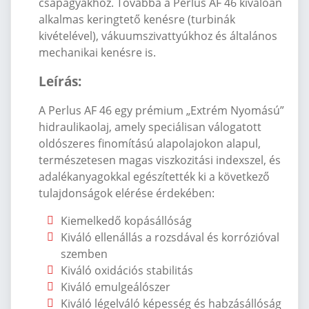
csapágyakhoz. Továbbá a Perlus AF 46 kiválóan
alkalmas keringtet
ő ken
ésre (turbinák
kivételével), vákuumszivattyúkhoz és általános
mechanikai kenésre is.
Leírás
:
A Perlus AF 46 egy prémium
„Extr
ém Nyomású”
hidraulikaolaj, amely speciálisan válogatott
oldószeres finomítású alapolajokon alapul,
természetesen magas viszkozitási indexszel, és
adalékanyagokkal egészítették ki a következ
ő
tulajdons
ágok elérése érdekében:
Kiemelked
ő kop
ásállóság
Kiváló ellenállás a rozsdával és korrózióval
szemben
Kiváló oxidációs stabilitás
Kiváló emulgeálószer
Kiváló légelváló képesség és habzásállóság