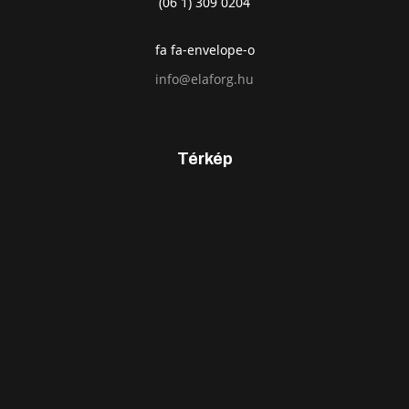
(06 1) 309 0204
fa fa-envelope-o
info@elaforg.hu
Térkép