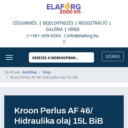
CÉGÜNKRŐL
BEJELENTKEZÉS
REGISZTRÁCIÓ
GALÉRIA
HÍREK
+361-309-0204
info@elaforg.hu
Ön itt van:
Kezdőlap
Shop
Kroon Perlus AF 46/ Hidraulika olaj 15L BiB
Kroon Perlus AF 46/
Hidraulika olaj 15L BiB