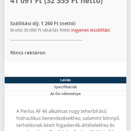
41 091 Ft
(32 355 Ft netto)
Szállítási díj:
1 260 Ft (nettó)
Bruttó 30.000 Ft vásárlás felett
ingyenes kiszállítás!
Nincs raktáron
Leírás
Specifikációk
Az Ön véleménye
A Perlus AF 46 alkalmas nagy teherbírású
hidraulikus berendezésekhez, valamint könny
ű
terhel
ésnek kitett fogaskerék-áttételekhez és