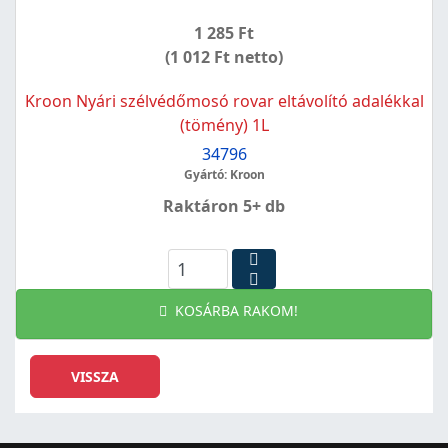
1 285 Ft
(1 012 Ft netto)
Kroon Nyári szélvédőmosó rovar eltávolító adalékkal
(tömény) 1L
34796
Gyártó: Kroon
Raktáron 5+ db
KOSÁRBA RAKOM!