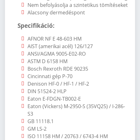
Nem befolyásolja a szintetikus tömítéseket
Alacsony dermedéspont
Specifik
á
ci
ó
:
AFNOR NF E 48-603 HM
AIST (amerikai ac
él) 126/127
ANSI/AGMA 9005-E02-RO
ASTM D 6158 HM
Bosch Rexroth RDE 90235
Cincinnati gép P-70
Denison HF-0 / HF-1 / HF-2
DIN 51524-2 HLP
Eaton E-FDGN-TB002-E
Eaton (Vickers) M-2950-S (35VQ25) / I-286-
S3
GB 11118.1
GM LS-2
ISO 11158 HM / 20763 / 6743-4 HM