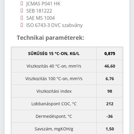
JCMAS P041 HK
SEB 181222
SAE MS 1004
ISO 6743-3 DVC szabvány
Technikai paraméterek:
SŰRŰSÉG 15 °C-ON, KG/L
0,875
Viszkozitás 40 °C-on, mm²/s
46,60
Viszkozitás 100 °C-on, mm²/s
6,76
Viszkozitási index
98
Lobbanáspont COC, °C
212
Dermedéspont, °C
-36
Savszám, mgKOH/g
1,50