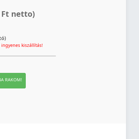
 Ft netto)
tó)
t
ingyenes kiszállítás!
BA RAKOM!