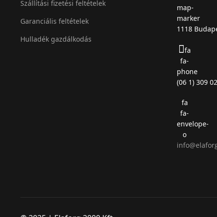
Szállítási fizetési feltételek
map-
marker
Garanciális feltételek
1118 Budape
Hulladék gazdálkodás
fa
fa-
phone
(06 1) 309 0
fa
fa-
envelope-
o
info@elafor