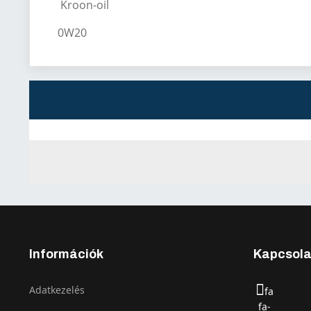
Kroon-oil
0W20
Információk
Kapcsola
Adatkezelés
fa
fa-