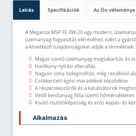
Leírás
Specifikációk
Az Ön véleménye
A Meganza MSP FE 0W-20 egy modern, üzemanyag-
üzemanyag-fogyasztás eléréséhez, ezért a gyártók
a következő tulajdonságokat adják a terméknek:
Magas szintű üzemanyag-megtakarítás és stab
Hatékony nyírási ellenállás
Nagyon sima hidegindítás, még rendkívül al
Csökkentett égési maradékok képződése
A részecskeszűrők és a katalizátorok megho
Védő kenőanyag fólia üzemi hőmérsékleten
Kiváló tisztítóképesség és erős kopás- és ko
Alkalmazás