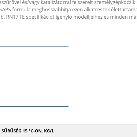
szűrővel és/vagy katalizátorral felszerelt személygépkocsik
Mid-SAPS formula meghosszabbítja ezen alkatrészek élettarta
abb, RN17 FE specifikációt igénylő modelljeihez és minden
SŰRŰSÉG 15 °C-ON, KG/L