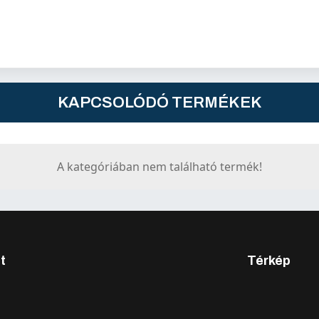
KAPCSOLÓDÓ TERMÉKEK
A kategóriában nem található termék!
t
Térkép