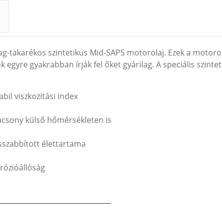
takarékos szintetikus Mid-SAPS motorolaj. Ezek a motorola
 egyre gyakrabban írják fel őket gyárilag. A speciális szint
il viszkozitási index
acsony külső hőmérsékleten is
sszabbított élettartama
rrózióállóság