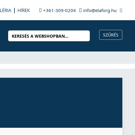
LÉRIA
HÍREK
+361-309-0204
info@elaforg.hu