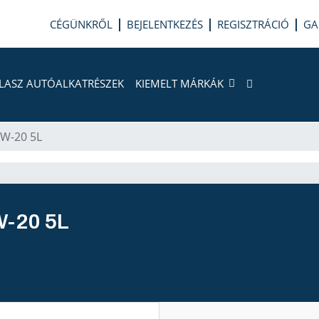
CÉGÜNKRŐL
BEJELENTKEZÉS
REGISZTRÁCIÓ
GA
LASZ AUTÓALKATRÉSZEK
KIEMELT MÁRKÁK
W-20 5L
W-20 5L