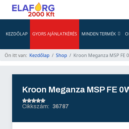
KEZDŐLAP
GYORS AJÁNLATKÉRÉS
MINDEN TERMÉK
O
Ön itt van:
Kezdőlap
Shop
Kroon Meganza MSP FE 0
Kroon Meganza MSP FE 0
36787