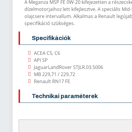
A Meganza MSP FE 0W-20 kifejezetten a részecske
dízelmotorjaihoz lett kifejlesztve. A speciális 
olajcsere intervallum. Alkalmas a Renault legúj
specifikáció szükséges.
Specifikációk
ACEA C5, C6
API SP
Jaguar
Land
Rover STJLR.03.5006
MB 229,71 / 229,72
Renault RN17 FE
Technikai paraméterek