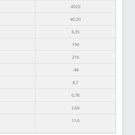
4920
40,20
8,35
190
216
-48
8,7
0,78
2,66
11,6