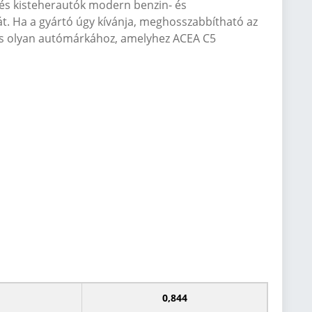
 és kisteherautók modern benzin- és
mát. Ha a gyártó úgy kívánja, meghosszabbítható az
 más olyan autómárkához, amelyhez ACEA C5
0,844