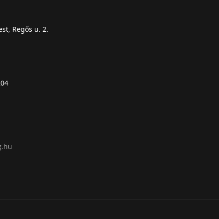
st, Regős u. 2.
204
g.hu