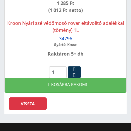
1 285 Ft
(1 012 Ft netto)
Kroon Nyári szélvédőmosó rovar eltávolító adalékkal
(tömény) 1L
34796
Gyártó: Kroon
Raktáron 5+ db
KOSÁRBA RAKOM!