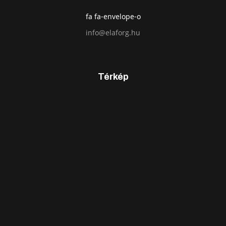
fa fa-envelope-o
info@elaforg.hu
Térkép