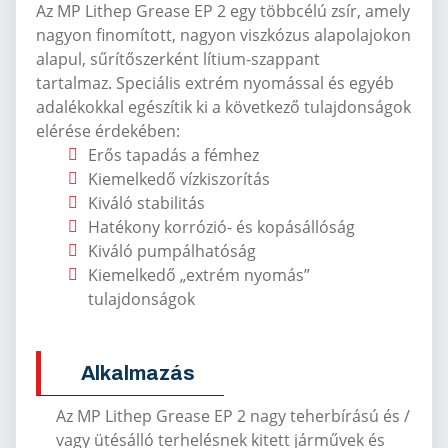
Az MP Lithep Grease EP 2 egy többcélú zsír, amely
nagyon finomított, nagyon viszkózus alapolajokon
alapul, sűrítőszerként lítium-szappant
tartalmaz.
Speciális extrém nyomással és egyéb
adalékokkal egészítik ki a következő tulajdonságok
elérése érdekében:
Erős tapadás a fémhez
Kiemelkedő vízkiszorítás
Kiváló stabilitás
Hatékony korrózió- és kopásállóság
Kiváló pumpálhatóság
Kiemelkedő „extrém nyomás”
tulajdonságok
Alkalmazás
Az MP Lithep Grease EP 2 nagy teherbírású és /
vagy ütésálló terhelésnek kitett járművek és