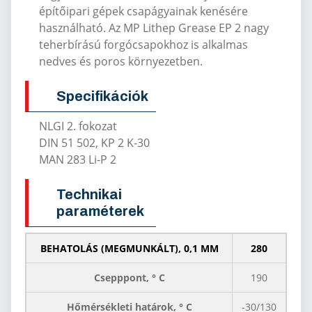
építőipari gépek csapágyainak kenésére
használható.
Az MP Lithep Grease EP 2 nagy
teherbírású forgócsapokhoz is alkalmas
nedves és poros környezetben.
Specifikációk
NLGI 2. fokozat
DIN 51 502, KP 2 K-30
MAN 283 Li-P 2
Technikai
paraméterek
BEHATOLÁS (MEGMUNKÁLT), 0,1 MM
280
Csepppont, ° C
190
Hőmérsékleti határok, ° C
-30/130