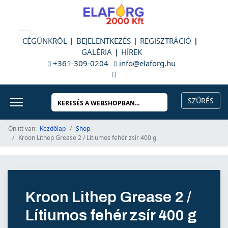
CÉGÜNKRŐL
BEJELENTKEZÉS
REGISZTRÁCIÓ
GALÉRIA
HÍREK
+361-309-0204
info@elaforg.hu
Ön itt van:
Kezdőlap
Shop
Kroon Lithep Grease 2 / Lítiumos fehér zsír 400 g
Kroon Lithep Grease 2 /
Lítiumos fehér zsír 400 g