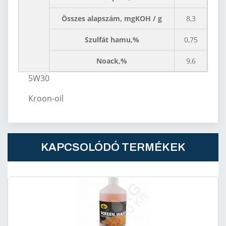
Összes alapszám, mgKOH / g
8,3
Szulfát hamu,%
0,75
Noack,%
9,6
5W30
Kroon-oil
KAPCSOLÓDÓ TERMÉKEK