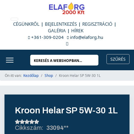
CÉGÜNKRŐL
BEJELENTKEZÉS
REGISZTRÁCIÓ
GALÉRIA
HÍREK
+361-309-0204
info@elaforg.hu
Ön itt van:
Kezdőlap
Shop
Kroon Helar SP 5W-30 1L
Kroon Helar SP 5W-30 1L
33094**