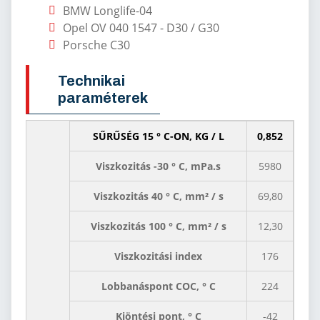
BMW Longlife-04
Opel OV 040 1547 - D30 / G30
Porsche C30
Technikai
paraméterek
SŰRŰSÉG 15 ° C-ON, KG / L
0,852
Viszkozitás -30 ° C, mPa.s
5980
Viszkozitás 40 ° C, mm² / s
69,80
Viszkozitás 100 ° C, mm² / s
12,30
Viszkozitási index
176
Lobbanáspont COC, ° C
224
Kiöntési pont, ° C
-42