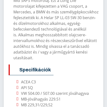
Mid SAPS motorolaj.
Ezt a Long Life
motorolajat kifejezetten a VAG csoport, a
Mercedes, a BMW és más személygépkocsikhoz
fejlesztették ki.
A Helar SP LL-03 5W-30 benzin-
és dízelmotorokhoz alkalmas, egység-
befecskendező technológiával és anélkül
is.
Alkalmas meghosszabbított olajcsere-
intervallumokhoz és részecskeszűrővel ellátott
autókhoz is.
Mindig olvassa el a tanácsadó
adatbázist és / vagy a járműgyártó kenési
utasításait.
Specifikációk
ACEA C3
API SQ
VW 504.00 / 507.00 szerint j
óváhagyva
MB-jóváhagyás 229.51
MB 229,31/229,52