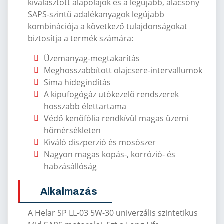
kiválasztott alapolajok és a legújabb, alacsony
SAPS-szintű adalékanyagok legújabb
kombinációja a következő tulajdonságokat
biztosítja a termék számára:
Üzemanyag-megtakarítás
Meghosszabbított olajcsere-intervallumok
Sima hidegindítás
A kipufogógáz utókezelő rendszerek
hosszabb élettartama
Védő kenőfólia rendkívül magas üzemi
hőmérsékleten
Kiváló diszperzió és mosószer
Nagyon magas kopás-, korrózió- és
habzásállóság
Alkalmazás
A Helar SP LL-03 5W-30 univerzális szintetikus