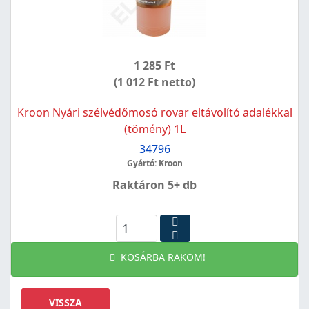
1 285 Ft
(1 012 Ft netto)
Kroon Nyári szélvédőmosó rovar eltávolító adalékkal
(tömény) 1L
34796
Gyártó: Kroon
Raktáron 5+ db
KOSÁRBA RAKOM!