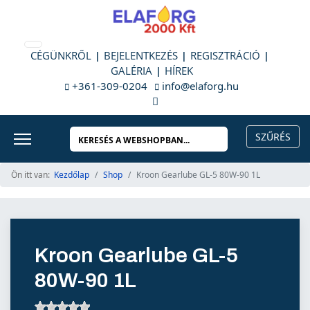
CÉGÜNKRŐL
BEJELENTKEZÉS
REGISZTRÁCIÓ
GALÉRIA
HÍREK
+361-309-0204
info@elaforg.hu
Ön itt van:
Kezdőlap
Shop
Kroon Gearlube GL-5 80W-90 1L
Kroon Gearlube GL-5
80W-90 1L