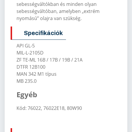
sebességváltókban és minden olyan
sebességváltóban, amelyben „extrém
nyomású” olajra van szükség.
Specifikációk
API GL-5
MIL-L-2105D
ZF TE-ML 16B / 17B / 19B / 21A
DTFR 12B100
MAN 342 M1 típus
MB 235.0
Egyéb
Kód: 76022, 76022E18, 80W90