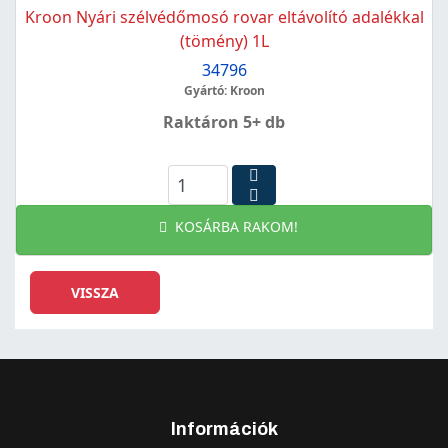
Kroon Nyári szélvédőmosó rovar eltávolító adalékkal
(tömény) 1L
34796
Gyártó: Kroon
Raktáron 5+ db
KOSÁRBA RAKOM!
Információk