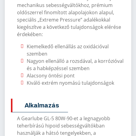
mechanikus sebességváltókhoz, prémium
oldószerrel finomított alapolajokon alapul,
speciális „Extreme Pressure” adalékokkal
kiegészítve a következő tulajdonságok elérése
érdekében:
Kiemelkedő ellenállás az oxidációval
szemben
Nagyon ellenálló a rozsdával, a korrózióval
és a habképzéssel szemben
Alacsony öntési pont
Kiváló extrém nyomású tulajdonságok
Alkalmazás
A Gearlube GL-5 80W-90-et a legnagyobb
teherbírású hipoid sebességváltókban
használják a hátsó tengelyekben, a