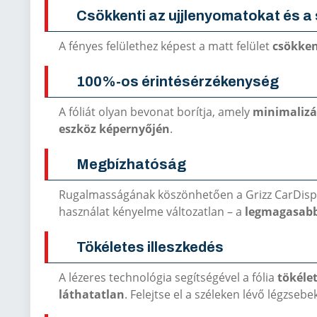
Csökkenti az ujjlenyomatokat és 
A fényes felülethez képest a matt felület
csökken
100%-os érintésérzékenység
A fóliát olyan bevonat borítja, amely
minimalizál
eszköz képernyőjén
.
Megbízhatóság
Rugalmasságának köszönhetően a Grizz CarDisp
használat kényelme változatlan – a
legmagasabb
Tökéletes illeszkedés
A lézeres technológia segítségével a fólia
tökéle
láthatatlan
. Felejtse el a széleken lévő légzsebe