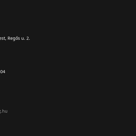
st, Regős u. 2.
204
g.hu