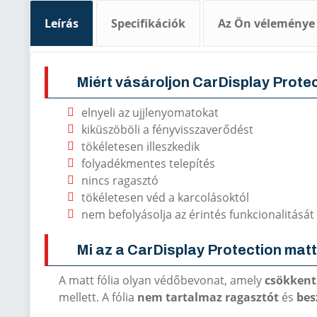
Leírás
Specifikációk
Az Ön véleménye
Miért vásároljon CarDisplay Protec
elnyeli az ujjlenyomatokat
kiküszöböli a fényvisszaverődést
tökéletesen illeszkedik
folyadékmentes telepítés
nincs ragasztó
tökéletesen véd a karcolásoktól
nem befolyásolja az érintés funkcionalitását
Mi az a CarDisplay Protection matt
A matt fólia olyan védőbevonat, amely
csökkent
mellett. A fólia
nem tartalmaz
ragasztót
és
bes