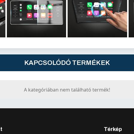
KAPCSOLÓDÓ TERMÉKEK
A kategóriában nem található termék!
t
Térkép