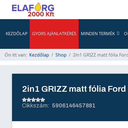
KEZDŐLAP
GYORS AJÁNLATKÉRÉS
MINDEN TERMÉK
O
Ön itt van:
Kezdőlap
Shop
2in1 GRIZZ matt fólia Fo
2in1 GRIZZ matt fólia For
5906146457881