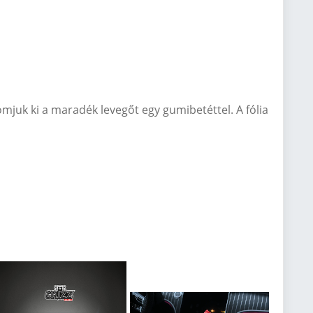
mjuk ki a maradék levegőt egy gumibetéttel. A fólia