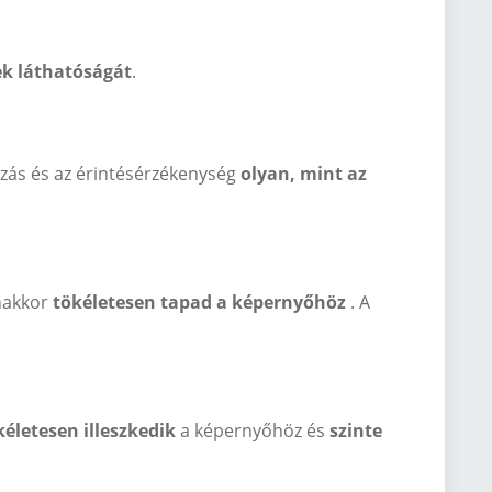
ek láthatóságát
.
úszás és az érintésérzékenység
olyan, mint az
nakkor
tökéletesen tapad a képernyőhöz
. A
életesen illeszkedik
a képernyőhöz és
szinte