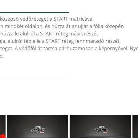
a középső védőréteget a START matricával
sen mindkét oldalon, és húzza át az ujját a fólia közepén
húzza le alulról a START réteg másik részét
ja, alulról tépje le a START réteg fennmaradó részét
éteget. A védőfóliát tartsa párhuzamosan a képernyővel. Nyo
et