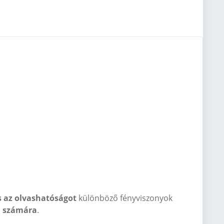
és az olvashatóságot
különböző fényviszonyok
ű számára
.