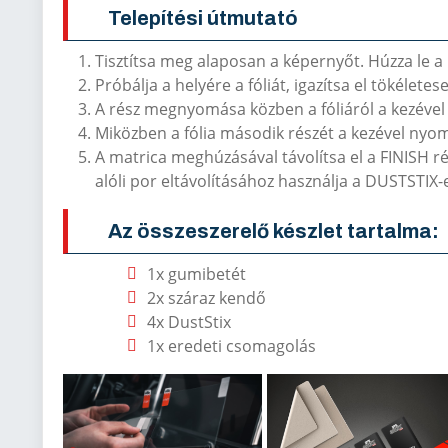
Telepítési útmutató
Tisztítsa meg alaposan a képernyőt. Húzza le 
Próbálja a helyére a fóliát, igazítsa el tökélete
A rész megnyomása közben a fóliáról a kezével 
Miközben a fólia második részét a kezével nyom
A matrica meghúzásával távolítsa el a FINISH r
alóli por eltávolításához használja a DUSTSTIX-
Az összeszerelő készlet tartalma:
1x gumibetét
2x száraz kendő
4x DustStix
1x eredeti csomagolás