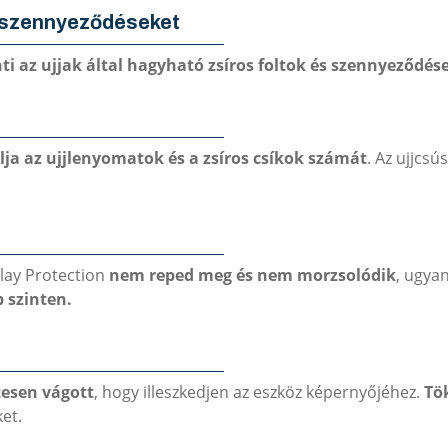
a szennyeződéseket
ti az ujjak által hagyható zsíros foltok és szennyeződés
ja az ujjlenyomatok és a zsíros csíkok számát
. Az ujjcs
lay Protection
nem reped meg és nem morzsolódik
, ugya
 szinten.
tesen vágott
, hogy illeszkedjen az eszköz képernyőjéhez.
Tök
ket.