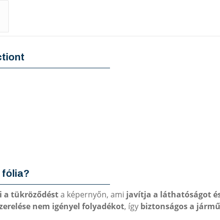
tiont
 fólia?
i a tükröződést
a képernyőn, ami
javítja a láthatóságot 
zerelése nem igényel folyadékot
, így
biztonságos a járm