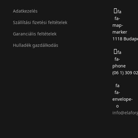
Adatkezelés
fa
fa-
Szállítási fizetési feltételek
map-
marker
Garanciális feltételek
1118 Budape
Hulladék gazdálkodás
fa
fa-
phone
(06 1) 309 0
fa
fa-
envelope-
o
info@elafor