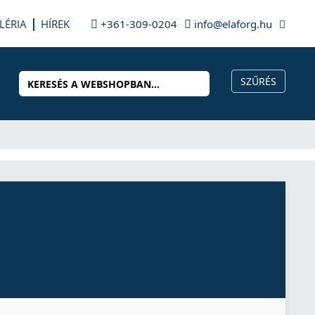
LÉRIA
HÍREK
+361-309-0204
info@elaforg.hu