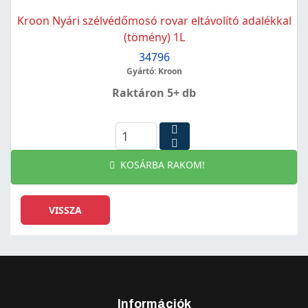
Kroon Nyári szélvédőmosó rovar eltávolító adalékkal
(tömény) 1L
34796
Gyártó: Kroon
Raktáron 5+ db
KOSÁRBA RAKOM!
Információk