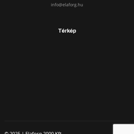
info@elaforg.hu
Térkép
© 2025 | Elaforg 2000 Kft