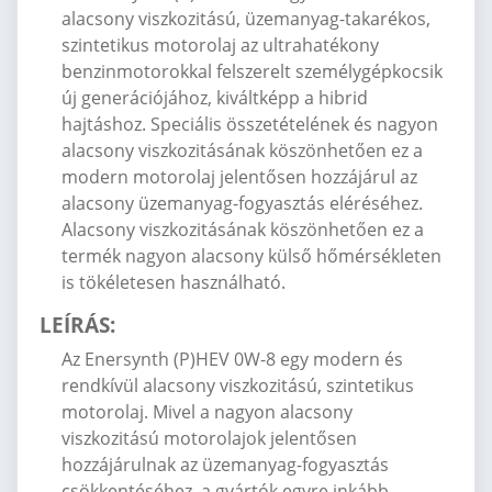
alacsony viszkozitású, üzemanyag-takarékos,
szintetikus motorolaj az ultrahatékony
benzinmotorokkal felszerelt személygépkocsik
új generációjához, kiváltképp a hibrid
hajtáshoz. Speciális összetételének és nagyon
alacsony viszkozitásának köszönhetően ez a
modern motorolaj jelentősen hozzájárul az
alacsony üzemanyag-fogyasztás eléréséhez.
Alacsony viszkozitásának köszönhetően ez a
termék nagyon alacsony külső hőmérsékleten
is tökéletesen használható.
LEÍRÁS:
Az Enersynth (P)HEV 0W-8 egy modern és
rendkívül alacsony viszkozitású, szintetikus
motorolaj. Mivel a nagyon alacsony
viszkozitású motorolajok jelentősen
hozzájárulnak az üzemanyag-fogyasztás
csökkentéséhez, a gyártók egyre inkább