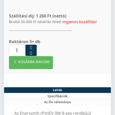
Szállítási díj:
1 260 Ft (nettó)
Bruttó 30.000 Ft vásárlás felett
ingyenes kiszállítás!
Raktáron 5+ db
KOSÁRBA RAKOM!
Leírás
Specifikációk
Az Ön véleménye
Az Enersynth (P)HEV 0W-8 egy rendkívül