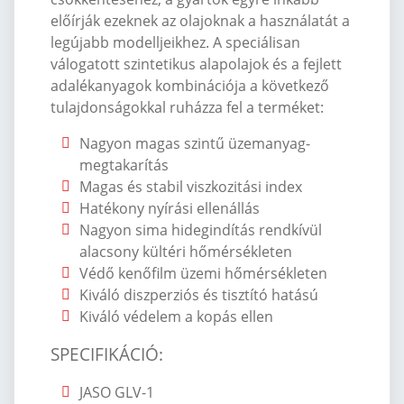
előírják ezeknek az olajoknak a használatát a
legújabb modelljeikhez. A speciálisan
válogatott szintetikus alapolajok és a fejlett
adalékanyagok kombinációja a következő
tulajdonságokkal ruházza fel a terméket:
Nagyon magas szintű üzemanyag-
megtakarítás
Magas és stabil viszkozitási index
Hatékony nyírási ellenállás
Nagyon sima hidegindítás rendkívül
alacsony kültéri hőmérsékleten
Védő kenőfilm üzemi hőmérsékleten
Kiváló diszperziós és tisztító hatású
Kiváló védelem a kopás ellen
SPECIFIKÁCIÓ:
JASO GLV-1