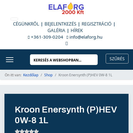
CÉGÜNKRŐL
BEJELENTKEZÉS
REGISZTRÁCIÓ
GALÉRIA
HÍREK
+361-309-0204
info@elaforg.hu
Ön itt van:
Kezdőlap
Shop
Kroon Enersynth (P)HEV 0W-8 1L
Kroon Enersynth (P)HEV
0W-8 1L