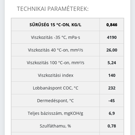
TECHNIKAI PARAMÉTEREK:
SŰRŰSÉG 15 °C-ON, KG/L
0,846
Viszkozitás -35 °C, mPa·s
4190
Viszkozitás 40 °C-on, mm²/s
26,00
Viszkozitás 100 °C-on, mm²/s
5,24
Viszkozitási index
140
Lobbanáspont COC, °C
232
Dermedéspont, °C
-45
Teljes bázisszám, mgKOH/g
6,9
Szulfáthamu, %
0,78