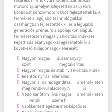
takarékos, rendkívül modern, szintetikus
motorolaj, amelyet kifejezetten az új Ford
EcoBoost benzinmotorokhoz fejlesztettek ki. A
terméket a legújabb technológiákkal
összhangban fejlesztették ki, és a legújabb
generációs prémium alapolajokon alapul,
természetesen magas viszkozitási indexszel.
Fejlett adalékanyagokkal egészítették ki a
következ
ő tulajdons
ágok elérését:
Nagyon magas
ű
üzemanyag-
szint
megtakarítás
Nagyon magas és stabil viszkozitási index
Jelent
ős ny
írási ellenállás
Nagyon sima hidegindítás,
őm
érsékleten
még rendkívül alacsony h
is
Véd
ő kenőfilm
ívül magas
őm
érsékleten
rendk
üzemi h
Csökkentett égéstermék-képz
őd
és