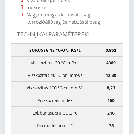
Kiváló diszperzió és
mosószer
Nagyon magas kopásállóság,
korrózióállóság és habzásállóság
TECHNJIKAI PARAM
É
TEREK:
SŰRŰSÉG 15 °C-ON, KG/L
0,852
Viszkozitás -30 °C, mPa·s
4380
Viszkozitás 40 °C-on, mm²/s
42,30
Viszkozitás 100 °C-on, mm²/s
8,23
Viszkozitási index
160
Lobbanáspont COC, °C
216
Dermedéspont, °C
-36