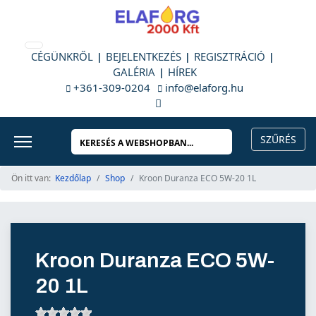
CÉGÜNKRŐL
BEJELENTKEZÉS
REGISZTRÁCIÓ
GALÉRIA
HÍREK
+361-309-0204
info@elaforg.hu
Ön itt van:
Kezdőlap
Shop
Kroon Duranza ECO 5W-20 1L
Kroon Duranza ECO 5W-
20 1L