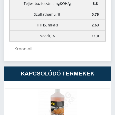
Teljes bázisszám, mgKOH/g
8,8
Szulfáthamu, %
0,75
HTHS, mPa·s
2,63
Noack, %
11,0
Kroon-oil
KAPCSOLÓDÓ TERMÉKEK