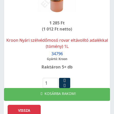
1 285 Ft
(1 012 Ft netto)
Kroon Nyári szélvédőmosó rovar eltávolító adalékkal
(tömény) 1L
34796
Gyártó: Kroon
Raktáron 5+ db
KOSÁRBA RAKOM!