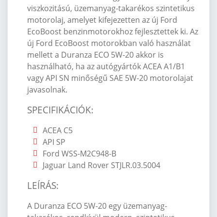
viszkozitású, üzemanyag-takarékos szintetikus
motorolaj, amelyet kifejezetten az új Ford
EcoBoost benzinmotorokhoz fejlesztettek ki. Az
új Ford EcoBoost motorokban való használat
mellett a Duranza ECO 5W-20 akkor is
használható, ha az autógyártók ACEA A1/B1
vagy API SN minőségű SAE 5W-20 motorolajat
javasolnak.
SPECIFIK
Á
CI
Ó
K:
ACEA C5
API SP
Ford WSS-M2C948-B
Jaguar Land Rover STJLR.03.5004
LE
ÍRÁS
:
A Duranza ECO 5W-20 egy üzemanyag-