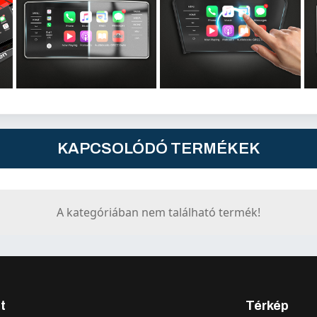
KAPCSOLÓDÓ TERMÉKEK
A kategóriában nem található termék!
t
Térkép