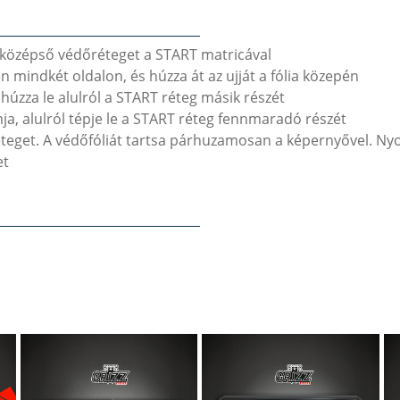
a középső védőréteget a START matricával
sen mindkét oldalon, és húzza át az ujját a fólia közepén
húzza le alulról a START réteg másik részét
ja, alulról tépje le a START réteg fennmaradó részét
éteget. A védőfóliát tartsa párhuzamosan a képernyővel. Nyo
et