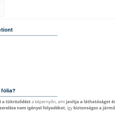
tiont
 fólia?
i a tükröződést
a képernyőn, ami
javítja a láthatóságot 
zerelése nem igényel folyadékot
, így
biztonságos a járm