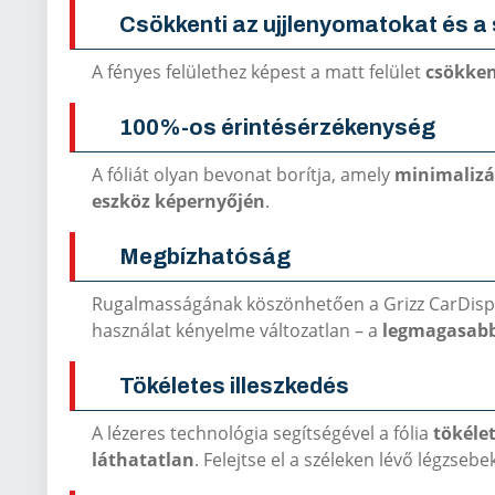
Csökkenti az ujjlenyomatokat és 
A fényes felülethez képest a matt felület
csökken
100%-os érintésérzékenység
A fóliát olyan bevonat borítja, amely
minimalizál
eszköz képernyőjén
.
Megbízhatóság
Rugalmasságának köszönhetően a Grizz CarDisp
használat kényelme változatlan – a
legmagasabb
Tökéletes illeszkedés
A lézeres technológia segítségével a fólia
tökéle
láthatatlan
. Felejtse el a széleken lévő légzsebe