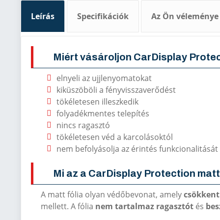
Leírás
Specifikációk
Az Ön véleménye
Miért vásároljon CarDisplay Protec
elnyeli az ujjlenyomatokat
kiküszöböli a fényvisszaverődést
tökéletesen illeszkedik
folyadékmentes telepítés
nincs ragasztó
tökéletesen véd a karcolásoktól
nem befolyásolja az érintés funkcionalitását
Mi az a CarDisplay Protection matt
A matt fólia olyan védőbevonat, amely
csökkent
mellett. A fólia
nem tartalmaz
ragasztót
és
bes