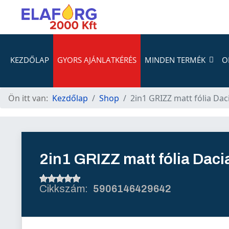
KEZDŐLAP
GYORS AJÁNLATKÉRÉS
MINDEN TERMÉK
O
Ön itt van:
Kezdőlap
Shop
2in1 GRIZZ matt fólia Dac
2in1 GRIZZ matt fólia Daci
5906146429642