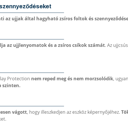
a szennyeződéseket
ti az ujjak által hagyható zsíros foltok és szennyeződés
ja az ujjlenyomatok és a zsíros csíkok számát
. Az ujjcs
lay Protection
nem reped meg és nem morzsolódik
, ugya
 szinten.
tesen vágott
, hogy illeszkedjen az eszköz képernyőjéhez.
Tök
ket.