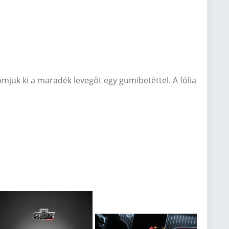
mjuk ki a maradék levegőt egy gumibetéttel. A fólia