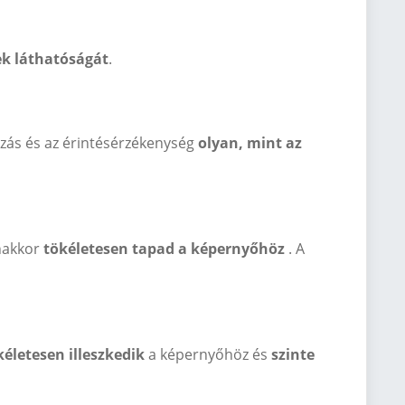
ek láthatóságát
.
úszás és az érintésérzékenység
olyan, mint az
nakkor
tökéletesen tapad a képernyőhöz
. A
életesen illeszkedik
a képernyőhöz és
szinte