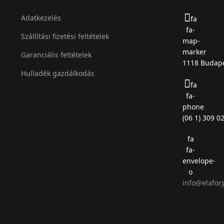
Adatkezelés
fa
fa-
Szállítási fizetési feltételek
map-
marker
Garanciális feltételek
1118 Budape
Hulladék gazdálkodás
fa
fa-
phone
(06 1) 309 0
fa
fa-
envelope-
o
info@elafor