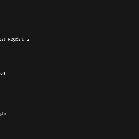
st, Regős u. 2.
204
g.hu