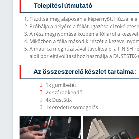
Telepítési útmutató
Tisztítsa meg alaposan a képernyőt. Húzza le 
Próbálja a helyére a fóliát, igazítsa el tökélete
A rész megnyomása közben a fóliáról a kezével 
Miközben a fólia második részét a kezével nyom
A matrica meghúzásával távolítsa el a FINISH r
alóli por eltávolításához használja a DUSTSTIX-
Az összeszerelő készlet tartalma:
1x gumibetét
2x száraz kendő
4x DustStix
1x eredeti csomagolás