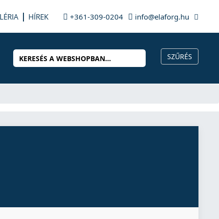
LÉRIA
HÍREK
+361-309-0204
info@elaforg.hu