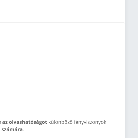
és az olvashatóságot
különböző fényviszonyok
ű számára
.