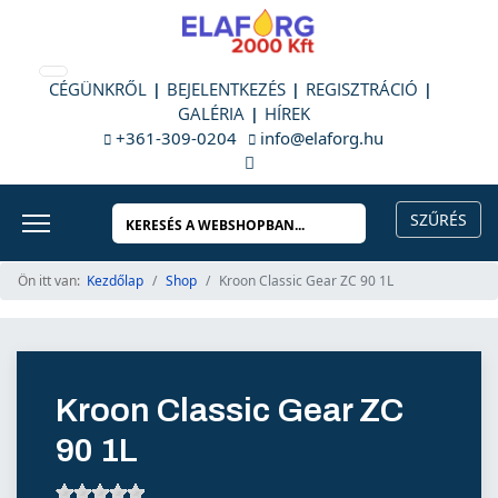
CÉGÜNKRŐL
BEJELENTKEZÉS
REGISZTRÁCIÓ
GALÉRIA
HÍREK
+361-309-0204
info@elaforg.hu
Ön itt van:
Kezdőlap
Shop
Kroon Classic Gear ZC 90 1L
Kroon Classic Gear ZC
90 1L