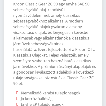
Kroon Classic
Gear ZC 90 egy enyhe SAE 90
sebességváltó olaj, rendkívüli
nyomásvédelemmel, amely klasszikus
sebességváltókhoz alkalmas.
A modern
sebességváltó olajok gyakran alacsony
viszkozitású olajok, és lényegesen kevésbé
alkalmasak vagy alkalmatlanok a klasszikus
járművek sebességváltóinak
használatára.
Ezért fejlesztette ki a Kroon-Oil a
Klasszikus Olajokat.
Teljes választék, amely
személyre szabottan használható klasszikus
járművekhez.
A prémium ásványi alapolajok és
a gondosan kiválasztott adalékok a következő
tulajdonságokkal biztosítják a Classic Gear ZC
90-et:
Kiemelkedő kenési tulajdonságok
Jó korrózióállóság
Enyhe EP tulajdonságok