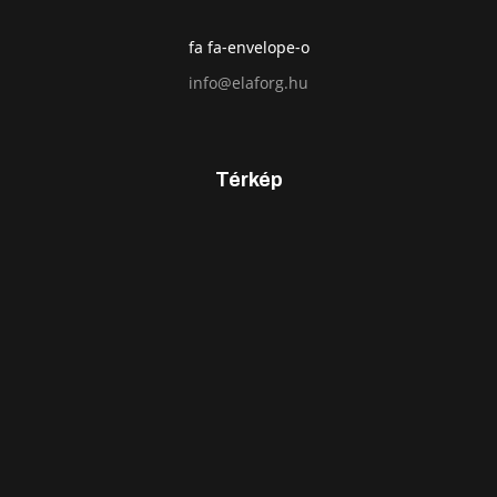
fa fa-envelope-o
info@elaforg.hu
Térkép