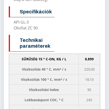
Specifikációk
API GL-3
Oliofiat ZC 90
Technikai
paraméterek
SŰRŰSÉG 15 ° C-ON, KG / L
0,899
Viszkozitás 40 ° C, mm² / s
220,00
Viszkozitás 100 ° C, mm² / s
18,10
Viszkozitási index
95
Lobbanáspont COC, ° C
245