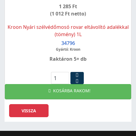
1 285 Ft
(1 012 Ft netto)
Kroon Nyári szélvédőmosó rovar eltávolító adalékkal
(tömény) 1L
34796
Gyártó: Kroon
Raktáron 5+ db
KOSÁRBA RAKOM!