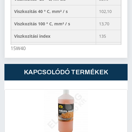
Viszkozitás 40 ° C, mm² / s
102,10
Viszkozitás 100 ° C, mm² / s
13,70
Viszkozitási index
135
15W40
Lobbanáspont COC, ° C
222
Kiöntési pont, ° C
-27
KAPCSOLÓDÓ TERMÉKEK
Összes alapszám, mgKOH / g
10,2
Szulfát hamu,%
1,29
Noack,%
9,8