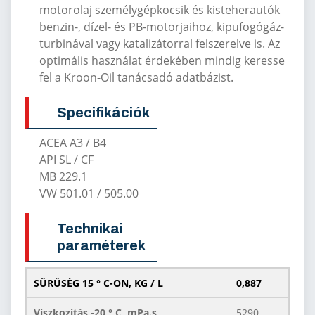
motorolaj személygépkocsik és kisteherautók
benzin-, dízel- és PB-motorjaihoz, kipufogógáz-
turbinával vagy katalizátorral felszerelve is.
Az
optimális használat érdekében mindig keresse
fel a Kroon-Oil tanácsadó adatbázist.
Specifikációk
ACEA A3 / B4
API SL / CF
MB 229.1
VW 501.01 / 505.00
Technikai
paraméterek
SŰRŰSÉG 15 ° C-ON, KG / L
0,887
Viszkozitás -20 ° C, mPa.s
5290