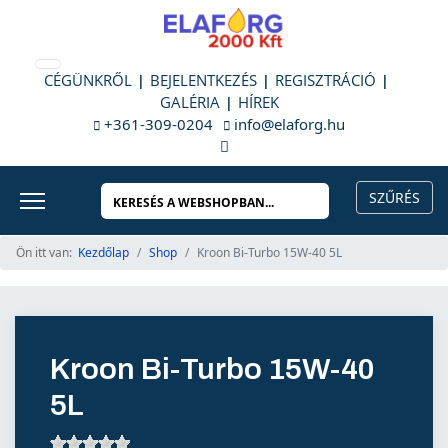
CÉGÜNKRŐL
BEJELENTKEZÉS
REGISZTRÁCIÓ
GALÉRIA
HÍREK
+361-309-0204
info@elaforg.hu
Ön itt van:
Kezdőlap
Shop
Kroon Bi-Turbo 15W-40 5L
Kroon Bi-Turbo 15W-40
5L