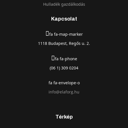
Hulladék gazdálkodás
Kapcsolat
fa fa-map-marker
1118 Budapest, Regős u. 2.
fa fa-phone
(06 1) 309 0204
fa fa-envelope-o
info@elaforg.hu
Térkép