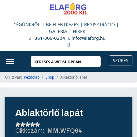
CÉGÜNKRŐL
BEJELENTKEZÉS
REGISZTRÁCIÓ
GALÉRIA
HÍREK
+361-309-0204
info@elaforg.hu
Ön itt van:
Kezdőlap
Shop
Ablaktörlő lapát
Ablaktörlő lapát
MM.WFQ64