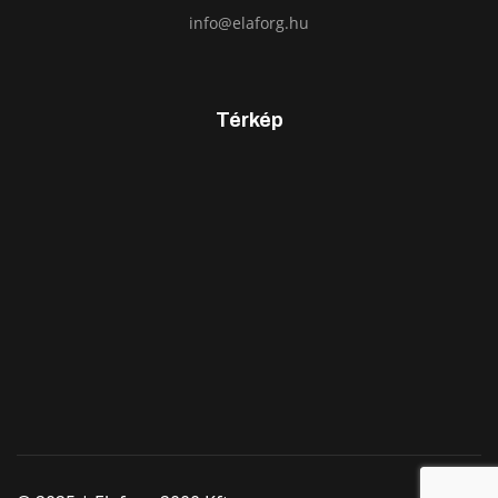
info@elaforg.hu
Térkép