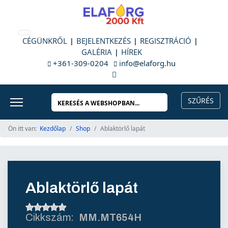
CÉGÜNKRŐL
BEJELENTKEZÉS
REGISZTRÁCIÓ
GALÉRIA
HÍREK
+361-309-0204
info@elaforg.hu
Ön itt van:
Kezdőlap
Shop
Ablaktörlő lapát
Ablaktörlő lapát
MM.MT654H