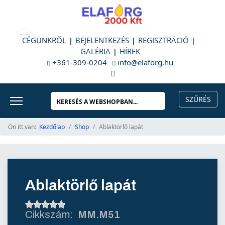
CÉGÜNKRŐL
BEJELENTKEZÉS
REGISZTRÁCIÓ
GALÉRIA
HÍREK
+361-309-0204
info@elaforg.hu
Ön itt van:
Kezdőlap
Shop
Ablaktörlő lapát
Ablaktörlő lapát
MM.M51