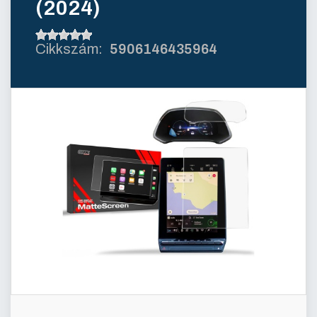
(2024)
5906146435964