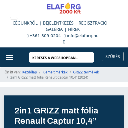
CÉGÜNKRŐL
BEJELENTKEZÉS
REGISZTRÁCIÓ
GALÉRIA
HÍREK
+361-309-0204
info@elaforg.hu
Ön itt van:
Kezdőlap
Kiemelt márkák
GRIZZ termékek
2in1 GRIZZ matt fólia Renault Captur 10,4” (2024)
2in1 GRIZZ matt fólia
Renault Captur 10,4”