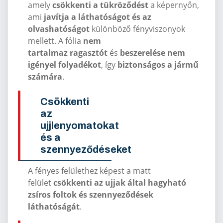
amely
csökkenti a tükröződést
a képernyőn,
ami
javítja a láthatóságot és az
olvashatóságot
különböző fényviszonyok
mellett. A fólia
nem
tartalmaz
ragasztót
és
beszerelése nem
igényel folyadékot
, így
biztonságos a jármű
számára
.
Csökkenti
az
ujjlenyomatokat
és a
szennyeződéseket
A fényes felülethez képest a matt
felület
csökkenti az ujjak által hagyható
zsíros foltok és szennyeződések
láthatóságát
.