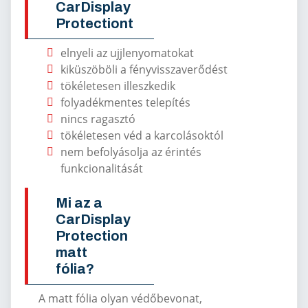
CarDisplay
Protectiont
elnyeli az ujjlenyomatokat
kiküszöböli a fényvisszaverődést
tökéletesen illeszkedik
folyadékmentes telepítés
nincs ragasztó
tökéletesen véd a karcolásoktól
nem befolyásolja az érintés
funkcionalitását
Mi az a
CarDisplay
Protection
matt
fólia?
A matt fólia olyan védőbevonat,