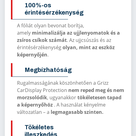
100%-os
érintésérzékenység
A fóliát olyan bevonat borítja,
amely
minimalizálja az ujjlenyomatok és a
zsíros csíkok számát
. Az ujjcsúszás és az
érintésérzékenység
olyan, mint az eszköz
képernyőjén
.
Megbízhatóság
Rugalmasságának köszönhetően a Grizz
CarDisplay Protection
nem reped meg és nem
morzsolódik
, ugyanakkor
tökéletesen tapad
a képernyőhöz
. A használat kényelme
változatlan – a
legmagasabb szinten.
Tökéletes
illeszkedés