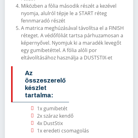
Miközben a fólia második részét a kezével
nyomja, alulról tépje le a START réteg
fennmaradó részét
A matrica meghúzásával távolítsa el a FINISH
réteget. A védőfóliát tartsa párhuzamosan a
képernyővel. Nyomjuk ki a maradék levegőt
egy gumibetéttel. A fólia alóli por
eltávolításához használja a DUSTSTIX-et
Az
összeszerelő
készlet
tartalma:
1x gumibetét
2x száraz kendő
4x DustStix
1x eredeti csomagolás