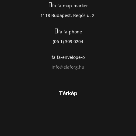
fa fa-map-marker
1118 Budapest, Regős u. 2.
fa fa-phone
(06 1) 309 0204
fa fa-envelope-o
info@elaforg.hu
Térkép