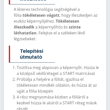
A lézeres technológia segítségével a
fólia
tökéletesen vágott
, hogy illeszkedjen az
eszköz képernyőjéhez.
Tökéletesen
illeszkedik
a képernyőhöz és
szinte
láthatatlan
. Felejtse el a széleken lévő
légzsebeket.
Telepítési
útmutató
Tisztítsa meg alaposan a képernyőt. Húzza le
a középső védőréteget a START matricával
Próbálja a helyére a fóliát, igazítsa el
tökéletesen mindkét oldalon, és húzza át az
ujját a fólia közepén
A rész megnyomása közben a fóliáról a
kezével húzza le alulról a START réteg másik
részét